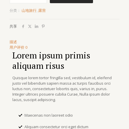
分类：
山地旅行
,
露营
共享
描述
用户评价
0
Lorem ipsum primis
aliquam risus
Quisque lorem tortor fringilla sed, vestibulum id, eleifend
justo vel bibendum sapien massa ac turpis faucibus orci
luctus non, consectetuer lobortis quis, varius in, purus.
Integer ultrices posuere cubilia Curae, Nulla ipsum dolor
lacus, suscipit adipiscing.
Maecenas non laoreet odio
Aliquam consectetur orci eget dictum