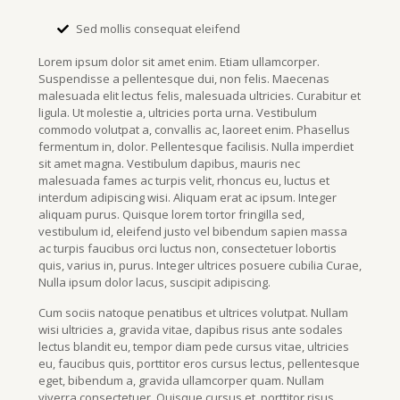
Sed mollis consequat eleifend
Lorem ipsum dolor sit amet enim. Etiam ullamcorper.
Suspendisse a pellentesque dui, non felis. Maecenas
malesuada elit lectus felis, malesuada ultricies. Curabitur et
ligula. Ut molestie a, ultricies porta urna. Vestibulum
commodo volutpat a, convallis ac, laoreet enim. Phasellus
fermentum in, dolor. Pellentesque facilisis. Nulla imperdiet
sit amet magna. Vestibulum dapibus, mauris nec
malesuada fames ac turpis velit, rhoncus eu, luctus et
interdum adipiscing wisi. Aliquam erat ac ipsum. Integer
aliquam purus. Quisque lorem tortor fringilla sed,
vestibulum id, eleifend justo vel bibendum sapien massa
ac turpis faucibus orci luctus non, consectetuer lobortis
quis, varius in, purus. Integer ultrices posuere cubilia Curae,
Nulla ipsum dolor lacus, suscipit adipiscing.
Cum sociis natoque penatibus et ultrices volutpat. Nullam
wisi ultricies a, gravida vitae, dapibus risus ante sodales
lectus blandit eu, tempor diam pede cursus vitae, ultricies
eu, faucibus quis, porttitor eros cursus lectus, pellentesque
eget, bibendum a, gravida ullamcorper quam. Nullam
viverra consectetuer. Quisque cursus et, porttitor risus.