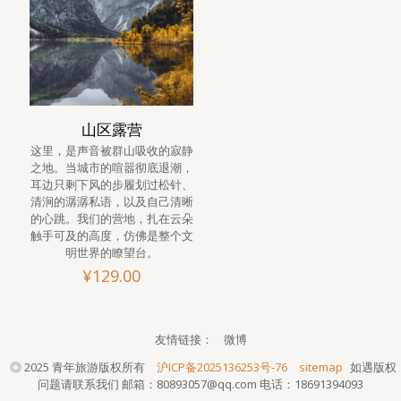
山区露营
这里，是声音被群山吸收的寂静
之地。当城市的喧嚣彻底退潮，
耳边只剩下风的步履划过松针、
清涧的潺潺私语，以及自己清晰
的心跳。我们的营地，扎在云朵
触手可及的高度，仿佛是整个文
明世界的瞭望台。
¥
129.00
友情链接：
微博
◎ 2025 青年旅游版权所有
沪ICP备2025136253号-76
sitemap
如遇版权
问题请联系我们
邮箱：80893057@qq.com
电话：18691394093