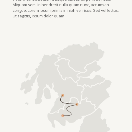
Aliquam sem. In hendrerit nulla quam nunc, accumsan
congue. Lorem ipsum primis in nibh vel risus. Sed vel lectus.
Ut sagittis, ipsum dolor quam