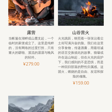
露营
山谷营火
当帐篷在湖畔或山麓支起，一个
火光跳跃，映照着一张张沾着尘
临时的家便成立了。这里是纯粹
土却写满兴奋的脸。我们在这里
的，没有网络的过度打扰，只有
分享食物，传递酒囊，用最坦诚
篝火的噼啪、溪流的潺潺与晚风
的语言交换彼此的故事。狼嚎或
的轻吟。
许在远山响起，但在火光的庇护
下，我们感到的不是恐惧，而是
¥
279.00
一种回归部落的野性归属感。这
团火，燃烧的是自由、友谊和探
险的魂魄。
¥
159.00