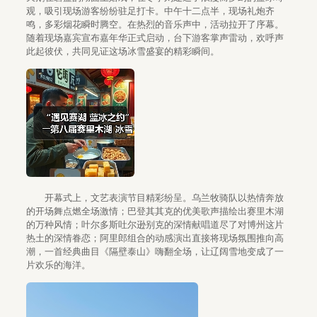
观，吸引现场游客纷纷驻足打卡。中午十二点半，现场礼炮齐
鸣，多彩烟花瞬时腾空。在热烈的音乐声中，活动拉开了序幕。
随着现场嘉宾宣布嘉年华正式启动，台下游客掌声雷动，欢呼声
此起彼伏，共同见证这场冰雪盛宴的精彩瞬间。
开幕式上，文艺表演节目精彩纷呈。乌兰牧骑队以热情奔放
的开场舞点燃全场激情；巴登其其克的优美歌声描绘出赛里木湖
的万种风情；叶尔多斯吐尔逊别克的深情献唱道尽了对博州这片
热土的深情眷恋；阿里郎组合的动感演出直接将现场氛围推向高
潮，一首经典曲目《隔壁泰山》嗨翻全场，让辽阔雪地变成了一
片欢乐的海洋。