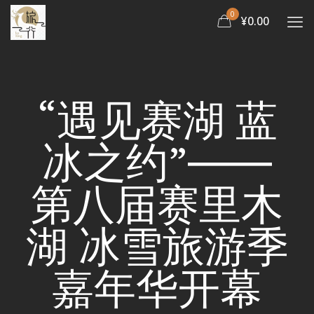
0
¥0.00
“遇见赛湖 蓝
冰之约”――
第八届赛里木
湖 冰雪旅游季
嘉年华开幕