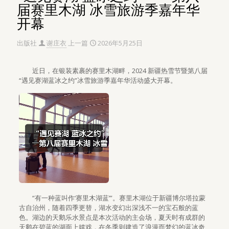
届赛里木湖 冰雪旅游季嘉年华
开幕
出版社
谢庄衣
上一篇
2026年5月25日
近日，在银装素裹的赛里木湖畔，2024 新疆热雪节暨第八届
“遇见赛湖蓝冰之约”冰雪旅游季嘉年华活动盛大开幕。
“有一种蓝叫作‘赛里木湖蓝’”。赛里木湖位于新疆博尔塔拉蒙
古自治州，随着四季更替，湖水变幻出深浅不一的宝石般的蓝
色。湖边的天鹅乐水景点是本次活动的主会场，夏天时有成群的
天鹅在碧蓝的湖面上嬉戏，在冬季则建造了浪漫而梦幻的蓝冰奇