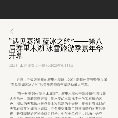
“遇见赛湖 蓝冰之约”――第八
届赛里木湖 冰雪旅游季嘉年华
开幕
出版社
谢庄衣
上一篇
2026年6月11日
近日，在银装素裹的赛里木湖畔，2024 新疆热雪节暨第八届
“遇见赛湖蓝冰之约”冰雪旅游季嘉年华活动盛大开幕。
“有一种蓝叫作‘赛里木湖蓝’”。赛里木湖位于新疆博尔塔拉蒙
古自治州，随着四季更替，湖水变幻出深浅不一的宝石般的蓝
色。湖边的天鹅乐水景点是本次活动的主会场，夏天时有成群的
天鹅在碧蓝的湖面上嬉戏，在冬季则建造了浪漫而梦幻的蓝冰奇
观，吸引现场游客纷纷驻足打卡。中午十二点半，现场礼炮齐