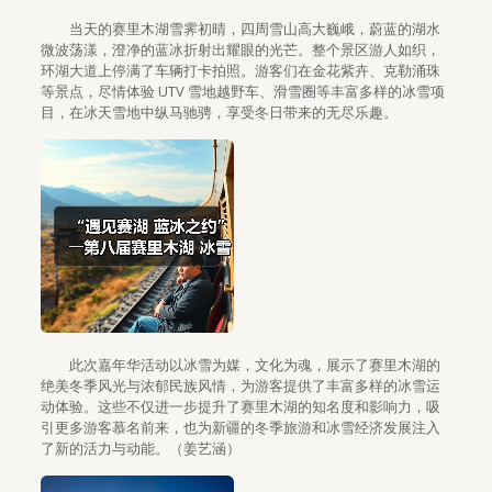
当天的赛里木湖雪霁初晴，四周雪山高大巍峨，蔚蓝的湖水
微波荡漾，澄净的蓝冰折射出耀眼的光芒。整个景区游人如织，
环湖大道上停满了车辆打卡拍照。游客们在金花紫卉、克勒涌珠
等景点，尽情体验 UTV 雪地越野车、滑雪圈等丰富多样的冰雪项
目，在冰天雪地中纵马驰骋，享受冬日带来的无尽乐趣。
此次嘉年华活动以冰雪为媒，文化为魂，展示了赛里木湖的
绝美冬季风光与浓郁民族风情，为游客提供了丰富多样的冰雪运
动体验。这些不仅进一步提升了赛里木湖的知名度和影响力，吸
引更多游客慕名前来，也为新疆的冬季旅游和冰雪经济发展注入
了新的活力与动能。（姜艺涵）