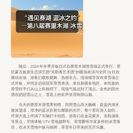
随后，2024 年冬季开板仪式在赛里木湖滑雪场正式举行。景
区蒙古族原生态演艺团“克勒青艺术团”的暖场表演与全民 DJ 狂欢
燃动全场，游客们载歌载舞、热闹非凡。现场领导宣布滑雪场正
式开板，并同步启动冠军滑雪表演。来自新疆各地区、各民族的
滑雪好手们从山上疾驰而下，现场气氛达到了顶点。金色的阳光
洒在皑皑雪山之上，雪道上的欢声笑语响彻山巅。
当天的赛里木湖雪霁初晴，四周雪山高大巍峨，蔚蓝的湖水
微波荡漾，澄净的蓝冰折射出耀眼的光芒。整个景区游人如织，
环湖大道上停满了车辆打卡拍照。游客们在金花紫卉、克勒涌珠
等景点，尽情体验 UTV 雪地越野车、滑雪圈等丰富多样的冰雪项
目，在冰天雪地中纵马驰骋，享受冬日带来的无尽乐趣。