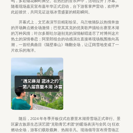
鸣，多彩烟花瞬时腾空。在热烈的音乐声中，活动拉开了序幕。
随着现场嘉宾宣布嘉年华正式启动，台下游客掌声雷动，欢呼声
此起彼伏，共同见证这场冰雪盛宴的精彩瞬间。
开幕式上，文艺表演节目精彩纷呈。乌兰牧骑队以热情奔放
的开场舞点燃全场激情；巴登其其克的优美歌声描绘出赛里木湖
的万种风情；叶尔多斯吐尔逊别克的深情献唱道尽了对博州这片
热土的深情眷恋；阿里郎组合的动感演出直接将现场氛围推向高
潮，一首经典曲目《隔壁泰山》嗨翻全场，让辽阔雪地变成了一
片欢乐的海洋。
随后，2024 年冬季开板仪式在赛里木湖滑雪场正式举行。景
区蒙古族原生态演艺团“克勒青艺术团”的暖场表演与全民 DJ 狂欢
燃动全场，游客们载歌载舞、热闹非凡。现场领导宣布滑雪场正