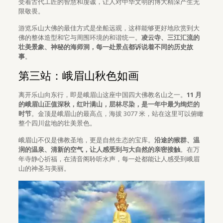
受着古代工匠的智慧和虔诚，让人对中华文明的博大精深产生无
限敬畏。
游览乐山大佛的最佳方式是坐船远观，这样能够更好地欣赏到大
佛的整体造型和它与周围环境的和谐统一。
凌云寺、三江汇流的
壮美景象、神秘的海师洞，每一处景点都诉说着不同的历史故
事
。
第三站：峨眉山秋色如画
离开乐山向东行，即是峨眉山这座中国四大佛教名山之一。
11 月
的峨眉山正值深秋，红叶满山，层林尽染，是一年中最为绚烂的
时节
。金顶是峨眉山的最高点，海拔 3077 米，站在这里可以俯瞰
整个四川盆地的壮美景色。
峨眉山不仅是佛教圣地，更是自然生态的宝库。
沿途的猴群、温
润的温泉、清新的空气，让人感受到与大自然的亲密接触
。在万
年寺静心祈福，在清音阁聆听水声，每一处都能让人感受到峨眉
山的神圣与美丽。