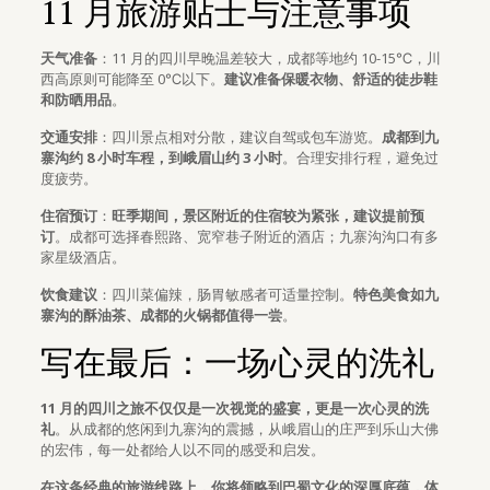
11 月旅游贴士与注意事项
天气准备
：11 月的四川早晚温差较大，成都等地约 10-15℃，川
西高原则可能降至 0℃以下。
建议准备保暖衣物、舒适的徒步鞋
和防晒用品
。
交通安排
：四川景点相对分散，建议自驾或包车游览。
成都到九
寨沟约 8 小时车程，到峨眉山约 3 小时
。合理安排行程，避免过
度疲劳。
住宿预订
：
旺季期间，景区附近的住宿较为紧张，建议提前预
订
。成都可选择春熙路、宽窄巷子附近的酒店；九寨沟沟口有多
家星级酒店。
饮食建议
：四川菜偏辣，肠胃敏感者可适量控制。
特色美食如九
寨沟的酥油茶、成都的火锅都值得一尝
。
写在最后：一场心灵的洗礼
11 月的四川之旅不仅仅是一次视觉的盛宴，更是一次心灵的洗
礼
。从成都的悠闲到九寨沟的震撼，从峨眉山的庄严到乐山大佛
的宏伟，每一处都给人以不同的感受和启发。
在这条经典的旅游线路上，你将领略到巴蜀文化的深厚底蕴，体