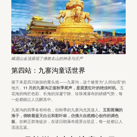
峨眉山金顶展现了佛教名山的神圣与庄严
第四站：九寨沟童话世界
接下来是四川旅游的重头戏——九寨沟，这个被誉为”人间仙境”的
地方。
11 月的九寨沟正值秋季尾声，是观赏红叶的绝佳时机
。五
花海的绚烂色彩、长海的深邃宁静、珍珠滩瀑布的磅礴气势，每
一处都能让人沉醉其中。
九寨沟的四季各有特色，但秋季的九寨沟尤其迷人。
五彩斑斓的
海子，倒映着蓝天白云和彩叶林，仿佛大自然精心创作的调色
板
。在树正群海徒步，在诺日朗瀑布观景台驻足，每一处都让人
流连忘返。