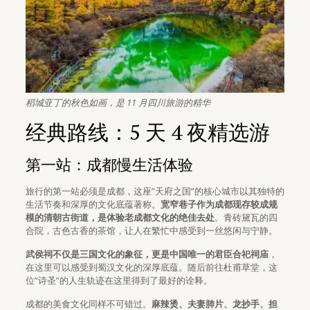
稻城亚丁的秋色如画，是 11 月四川旅游的精华
经典路线：5 天 4 夜精选游
第一站：成都慢生活体验
旅行的第一站必须是成都，这座”天府之国”的核心城市以其独特的
生活节奏和深厚的文化底蕴著称。
宽窄巷子作为成都现存较成规
模的清朝古街道，是体验老成都文化的绝佳去处
。青砖黛瓦的四
合院，古色古香的茶馆，让人在繁忙中感受到一丝悠闲与宁静。
武侯祠不仅是三国文化的象征，更是中国唯一的君臣合祀祠庙
，
在这里可以感受到蜀汉文化的深厚底蕴。随后前往杜甫草堂，这
位”诗圣”的人生轨迹在这里得到了最好的诠释。
成都的美食文化同样不可错过。
麻辣烫、夫妻肺片、龙抄手、担