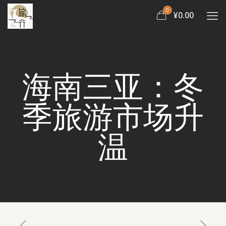
0
¥0.00
海南三亚：冬
季旅游市场升
温