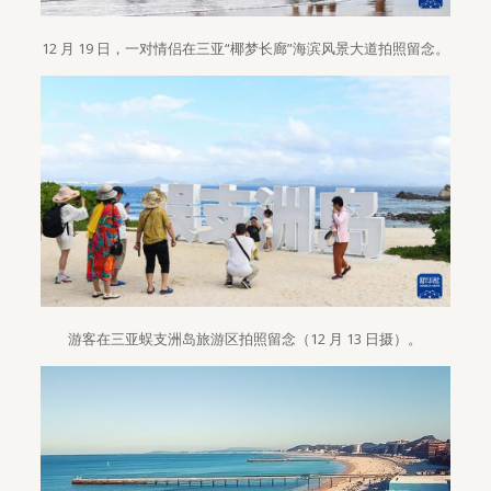
12 月 19 日，一对情侣在三亚“椰梦长廊”海滨风景大道拍照留念。
游客在三亚蜈支洲岛旅游区拍照留念（12 月 13 日摄）。