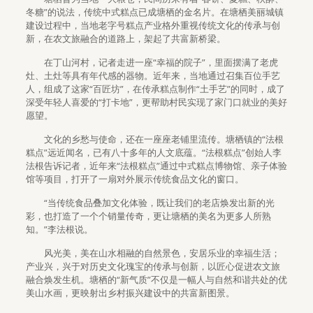
冬糖”的说法，传统中式糕点已成塘栖的金名片。在塘栖美丽城镇
建设过程中，当地老字号糕点产业格外重视传统文化的传承与创
新，在农文旅融合的道路上，架起了共富新桥梁。
在丁山河村，记者走进一座“幸福的院子”，里面摆满了老虎
灶、土灶等具有年代感的器物。近年来，当地通过召集百位手艺
人，组成了这家“百匠坊”，在传承糕点制作“土手艺”的同时，成了
深受年轻人喜爱的“打卡地”，更帮助村民实现了家门口就业的美好
愿望。
文化的乡愁与使命，还在一座座老铺里流传。塘栖镇的“法根
糕点”远近闻名，已有八十多年的人文底蕴。“法根糕点”创始人李
法根告诉记者，近年来“法根糕点”通过中式糕点博物馆、亲子体验
馆等项目，打开了一扇对外展示传统食品文化的窗口。
“当传统食品叠加文化体验，既让我们的老店焕发出新的光
彩，也打造了一个个销量传奇，更让塘栖的美名为更多人所熟
知。”李法根说。
风光美，美在山水相融的自然景色，安居乐业的幸福生活；
产业兴，兴于对历史文化瑰宝的传承与创新，以匠心促进农文旅
融合焕发生机。塘栖的“新气质”不仅是一幅人与自然和谐共处的优
美山水画，更映射出乡村振兴建设中的共富新图景。