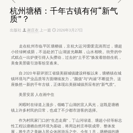
杭州塘栖：千年古镇有何“新气
质”？
出版社
谢庄衣
上一篇
2026年3月27日
走在杭州市临平区塘栖镇，京杭大运河缓缓流淌而过，塘超
小径绿树成荫，不远处的丁山湖波光粼粼，山水相映。街旁的中
式糕点一出炉便引得人头攒动，过去的“土手艺”焕发着勃勃生机，
美食美景吸引游客纷至沓来。
自 2020 年获评浙江省级美丽城镇建设样板以来，塘栖镇在城
镇环境与产业品质等方面继续发力，“颜值”与“内涵”不断提升。这
座焕然一新的千年古镇，正体现出美丽城镇所应有的“新气质”。
美景安居 人在画中住
闲暇时在绿道上漫步，领略丁山湖的宜人风光，这既是塘栖
镇上许多村民的日常，也成了不少都市游客的选择。
作为村民家门口的“生态走廊”，丁山河绿道、塘超小径等标志
性工程以塘栖自然环境为基础，将周边村庄串联成带、整体发
展，将生态之美融入民众休闲游乐之中。今年 1 月，塘栖镇的塘