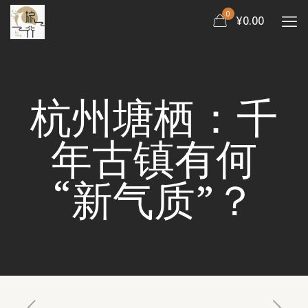
0
¥0.00
杭州塘栖：千
年古镇有何
“新气质”？