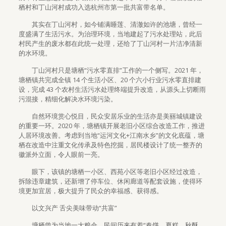
栖村和丁山河村成功入选杭州市第一批共富带名单。
其实在丁山河村，如今铺满睡莲、清澈如许的池塘，曾经一
度盛满了生活污水。为治理环境，当地建起了污水处理站，此后
村民产生的废水都在此统一处理，还给了丁山河村一片洁净清新
的水环境。
丁山河村只是塘栖“污水零直排”工作的一个侧写。2021 年，
塘栖镇共完成全镇 14 个生活小区、20 个六小行业污水零直排建
设，完成 43 个农村生活污水处理终端提升改造，从源头上切断雨
污混接，精细化解决水环境污染。
自然环境赏心悦目，民众安居乐业的生活亦是美丽城镇建设
的重要一环。2020 年，塘栖镇开展老旧小区综合改造工作，推进
人居环境改善。考虑到当地“运河文化+江南水乡”的文化底蕴，塘
栖在改造中注重文化传承及特色挖掘，居民楼设计了统一整齐的
徽派外立面，令人眼前一亮。
眼下，该镇的塘栖一小区、西苑小区等老旧小区经过改造，
拆除违章建筑，还新增了停车位、休闲廊道等配套设施，使得环
境更加宜居，极大提升了民众的幸福感、获得感。
以文兴产 舌尖美味带动“共富”
塘栖曾为当地一大粮仓，民间历来有着“春饼、夏糕、秋酥、