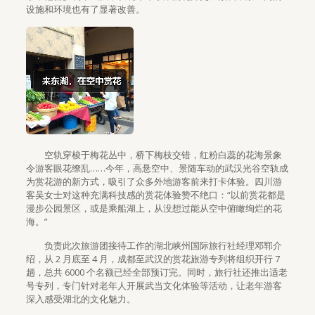
设施和环境也有了显著改善。
空轨穿梭于梅花丛中，桥下梅枝交错，红粉白蕊的花海景象
令游客眼花缭乱……今年，高悬空中、景随车动的武汉光谷空轨成
为赏花游的新方式，吸引了众多外地游客前来打卡体验。四川游
客吴女士对这种充满科技感的赏花体验赞不绝口：“以前赏花都是
漫步公园景区，或是乘船湖上，从没想过能从空中俯瞰绚烂的花
海。”
负责此次旅游团接待工作的湖北峡州国际旅行社经理邓郓介
绍，从 2 月底至 4 月，成都至武汉的赏花旅游专列将组织开行 7
趟，总共 6000 个名额已经全部预订完。同时，旅行社还推出适老
号专列，专门针对老年人开展武当文化体验等活动，让老年游客
深入感受湖北的文化魅力。