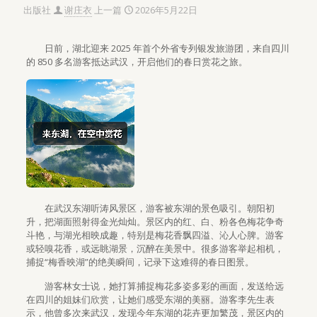
出版社
谢庄衣
上一篇
2026年5月22日
日前，湖北迎来 2025 年首个外省专列银发旅游团，来自四川
的 850 多名游客抵达武汉，开启他们的春日赏花之旅。
在武汉东湖听涛风景区，游客被东湖的景色吸引。朝阳初
升，把湖面照射得金光灿灿。景区内的红、白、粉各色梅花争奇
斗艳，与湖光相映成趣，特别是梅花香飘四溢、沁人心脾。游客
或轻嗅花香，或远眺湖景，沉醉在美景中。很多游客举起相机，
捕捉“梅香映湖”的绝美瞬间，记录下这难得的春日图景。
游客林女士说，她打算捕捉梅花多姿多彩的画面，发送给远
在四川的姐妹们欣赏，让她们感受东湖的美丽。游客李先生表
示，他曾多次来武汉，发现今年东湖的花卉更加繁茂，景区内的