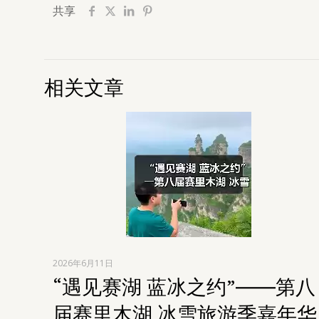
共享
相关文章
2026年6月11日
“遇见赛湖 蓝冰之约”――第八
届赛里木湖 冰雪旅游季嘉年华