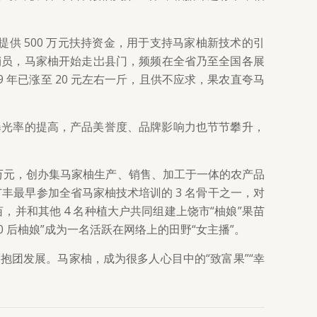
供 500 万元扶持资金，用于支持马家柚新技术的引
销员，马家柚开始走岀县门，频频在全省乃至全国各展
 年已涨至 20 元左右一斤，且供不应求，果农直夸马
曝光率的提高，产品美誉度、品牌影响力也节节攀升，
上百万元，创办集马家柚生产、销售、加工于一体的农产品
广丰最早参加全省马家柚技术培训的 3 名骨干之一，对
，并和其他 4 名种植大户共同组建上饶市“柚娘”果苗
 后柚娘”成为一名活跃在网络上的田野“女主播”。
团发展。马家柚，成为很多人心目中的“致富果”“幸