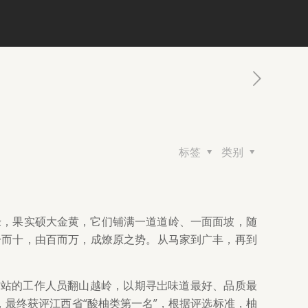
标签
类别
绿，果实硕大金黄，它们铺满一道道岭、一面面坡，随
一而十，由百而万，成燎原之势。从马家到广丰，再到
工作站的工作人员翻山越岭，以期寻岀味道最好、品质最
，最终获评江西省“酸柚类第一名”，根据评选标准，柚