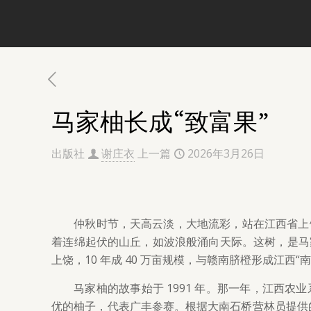
马家柚长成“致富果”
出版社
谢庄衣
上一篇
2026年3月26日
仲秋时节，天高云淡，大地流彩，站在江西省上
着连绵起伏的山丘，如波浪般涌向天际。这树，是马
上饶，10 年成 40 万亩规模，与赣南脐橙形成江
马家柚的故事始于 1991 年。那一年，江西
优的柚子，代表广丰参赛。根据大南石桥营林员提供的