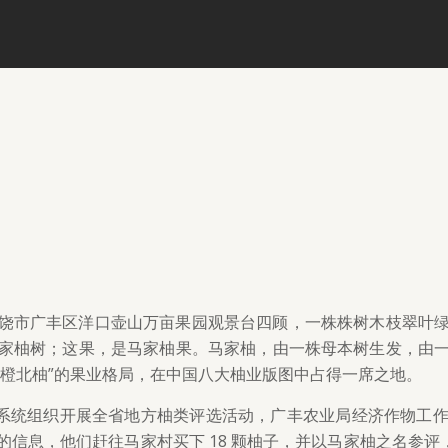
饶市广丰区洋口壶山万亩果园观景台四顾，一株株树木枝翠叶
家柚树；这果，是马家柚果。马家柚，由一株母本树生发，由
西“南橙北柚”的果业格局，在中国八大柚业版图中占得一席之地。
农业系统组织开展全省地方柚类评选活动，广丰农业局经济作物
信息，他们赶往马家村买下 18 颗柚子，并以马家柚之名参评