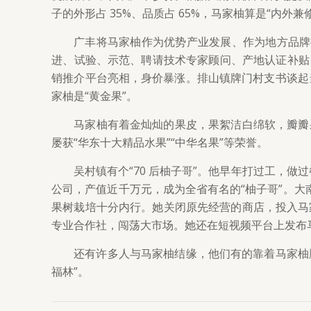
子的外形占 35%、品质占 65%，马家柚算是“内外兼
广丰将马家柚作为优势产业发展、作为地方品牌推
进、试验、示范、聘请技术专家顾问、产地认证补贴
销推介平台亮相，身价暴涨。排山镇牌门村支书谈起当时
家柚是“黄金果”。
马家柚有着金灿灿的果皮，果絮洁白绵软，瓣瓣
屡获“华东十大精品水果”“中华名果”等荣誉。
吴村镇有个“70 后柚子哥”。他早年打过工，
公司，产值近千万元，成为全省有名的“柚子哥”。大南
果树栽培十分内行。她关闭原先经营的商店，投入马家柚
专业合作社，闯荡大市场。她还在短视频平台上发布马家
还有许多人与马家柚结缘，他们有的靠着马家柚
福林”。