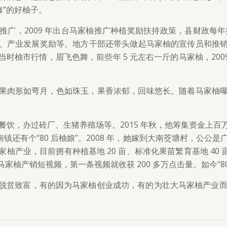
修”的好柚子。
广，2009 年出台马家柚推广种植奖励扶持政策，县财政每年提
、产业发展奖励等。地方干部还带头做起马家柚的宣传员和推
柚市行情，眉飞色舞，前些年 5 元左右一斤的马家柚，2009
果肉形如弯月，色如珠玉，果香浓郁，回味悠长。随着马家柚
做过餐饮，办过砖厂、生猪养殖场等。2015 年秋，他筹集资金
镇还有个“80 后柚娘”。2008 年，她嫁到大南茭塘村，公公是
产业，目前拥有种植基地 20 亩、标准化果苗繁育基地 40 亩
柚产销短视频，第一条视频就收获 200 多万点击量。如今“80
脱贫致富，有的因为马家柚创业成功，有的为壮大马家柚产业而抱