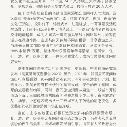
食文化节在这里开幕，22 日至 24 日又持续三天举办了摇滚之
夜、嘻哈之夜、假面舞会大型文艺演出，接待人数达 20 万人次。
位于淄博市桓台县的马踏湖国家湿地公园同样人气满满。园
区聚焦“美食+演艺+灯光夜游”元素，打造了夜游、夜演、夜食“夜
文化”三部曲。投影灯下，锦鲤戏水、红莲绽放，一幕幕活灵活现
的场景，让孩子们沉浸其中；演艺台上，“不倒翁”表演者伴着优美
旋律翩翩起舞，成为入园第一道亮丽风景线；园区深处，游客们
漫步在湖边小路，走进与白天截然不同的世界，尽享夜游之乐。
当地先后推出“885 美食广场”夏日狂欢啤酒节、马踏湖奇妙夜、
“885 水世界”夜场、世沐天华乐园嘉年华等活动，拓展食、住、
行、游、购、娱多元化、一体化消费业态，成为市民夏夜休闲的
好去处。
夏季夜间旅游平均出行距离更短、更高频。中国旅游研究院
发布《消夏避暑夜游报告 2023》显示，2023 年，我国居民夜间旅
游出行意愿强烈，95%的受访者表示，今年有夜游出行计划。报
告显示，夜间旅游有赖于便利的基础设施、安全的夜间氛围、成
形的旅游吸引物等。同时，夜间旅游消费从聚焦一二线城市开始
市场下沉，三四线城市居民夜间消费意愿明显上升，夜间旅游产
品、场景、业态也表现出从一二线城市向下传递的动态变化，多
元叠加的夜间旅游消费市场正在形成。
当前，山东各地正在积极打造形态多样的夜间消费市场，
食、游、购、娱等多元夜间经济业态迸发活力，为游客营造五彩
缤纷的夜生活氛围，点燃城市发展新引擎。山东省人民政府办公