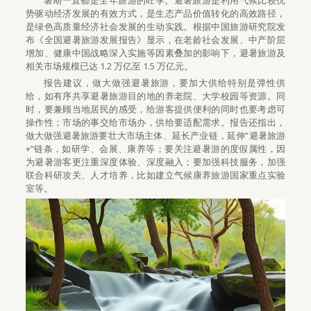
暑期一直都是全年旅游的旺季。避暑旅游是利用气候比较优
势驱动经济发展的有效方式，是生态产品价值转化的高效路径，
是绿色高质量经济社会发展的生动实践。根据中国旅游研究院发
布《全国避暑旅游发展报告》显示，在老龄社会发展、中产阶层
增加、健康中国战略深入实施等因素叠加的影响下，避暑旅游及
相关市场规模已达 1.2 万亿至 1.5 万亿元。
报告建议，做大做强避暑旅游，要加大供给特别是弹性供
给，如有序共享避暑旅游目的地的养老院、大学校园等资源。同
时，要兼顾当地居民的感受，给游客提供便利的同时也要考虑可
操作性；市场的事交给市场办，供给要适配需求。报告还指出，
做大做强避暑旅游要壮大市场主体、延长产业链，延伸“避暑旅游
+”链条，如研学、会展、康养等；要关注避暑游的度假属性，因
为避暑游客更注重深度体验、深度融入；要加强科技服务，加强
联合科研攻关、人才培养，比如建立气候康养旅游国家重点实验
室等。