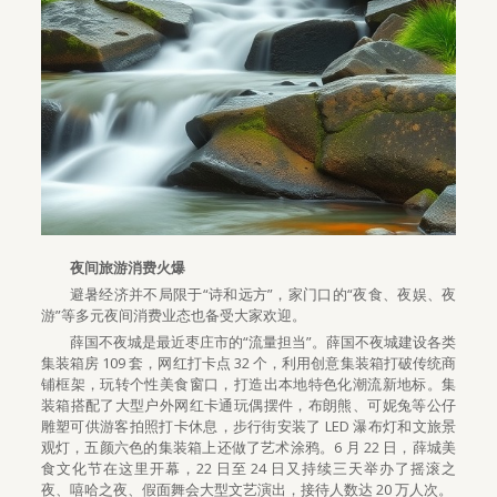
夜间旅游消费火爆
避暑经济并不局限于“诗和远方”，家门口的“夜食、夜娱、夜
游”等多元夜间消费业态也备受大家欢迎。
薛国不夜城是最近枣庄市的“流量担当”。薛国不夜城建设各类
集装箱房 109 套，网红打卡点 32 个，利用创意集装箱打破传统商
铺框架，玩转个性美食窗口，打造出本地特色化潮流新地标。集
装箱搭配了大型户外网红卡通玩偶摆件，布朗熊、可妮兔等公仔
雕塑可供游客拍照打卡休息，步行街安装了 LED 瀑布灯和文旅景
观灯，五颜六色的集装箱上还做了艺术涂鸦。6 月 22 日，薛城美
食文化节在这里开幕，22 日至 24 日又持续三天举办了摇滚之
夜、嘻哈之夜、假面舞会大型文艺演出，接待人数达 20 万人次。