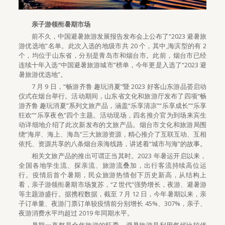
亲子游领衔暑期市场
前不久，中国避暑旅游发展报告发布会上公布了“2023 避暑旅
游优选地”名单。此次入选的地级市共 20 个，其中,海滨型的有 2
个，均位于山东省，分别是青岛市和烟台市。此前，烟台市已经
连续十年入选“中国避暑旅游城市”榜单，今年更是入选了“2023 避
暑旅游优选地”。
7 月 9 日，“畅游齐鲁 趣玩消夏”暨 2023 好客山东游品荟启动
仪式在烟台举行。活动期间，山东省文化和旅游厅发布了四项“畅
游齐鲁 趣玩消夏”系列文旅产品，涵盖“乐享清凉”“乐享成长”“乐享
狂欢”“乐享夜色”四个主题。活动现场，四名推介官为到场来宾生
动详细地介绍了此次新发布的文旅产品。烟台市文化和旅游局围
绕“海岸、海上、海岛”三大旅游资源，精心推介了互联互动、互相
依托、资源共享的八条烟台亲海线路，讲述着“城市与海”的故事。
相关文旅产品的推出可谓正当其时。2023 年暑运开启以来，
全国各地学生流、探亲流、旅游流叠加，出行客流持续高位运
行。疫情后首个暑期，民众旅游热情创下历史新高，从结构上
看，亲子游领衔暑期市场复苏，“Z 世代”强势增长，夜游、避暑游
等主题游盛行。据携程数据，截至 7 月 12 日，今年暑期以来，亲
子订单量、夜游门票订单较疫情前分别增长 45%、307%，亲子、
夜游消费水平均超过 2019 年同期水平。