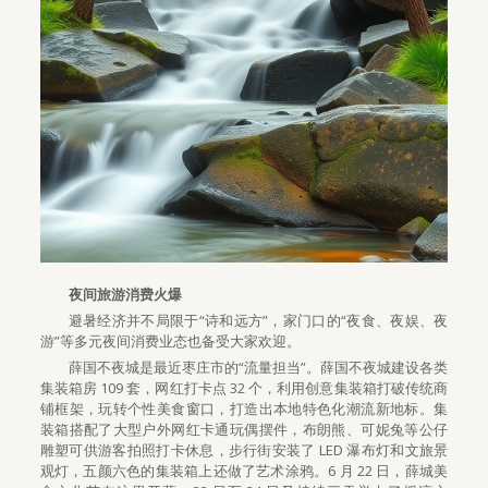
夜间旅游消费火爆
避暑经济并不局限于“诗和远方”，家门口的“夜食、夜娱、夜
游”等多元夜间消费业态也备受大家欢迎。
薛国不夜城是最近枣庄市的“流量担当”。薛国不夜城建设各类
集装箱房 109 套，网红打卡点 32 个，利用创意集装箱打破传统商
铺框架，玩转个性美食窗口，打造出本地特色化潮流新地标。集
装箱搭配了大型户外网红卡通玩偶摆件，布朗熊、可妮兔等公仔
雕塑可供游客拍照打卡休息，步行街安装了 LED 瀑布灯和文旅景
观灯，五颜六色的集装箱上还做了艺术涂鸦。6 月 22 日，薛城美