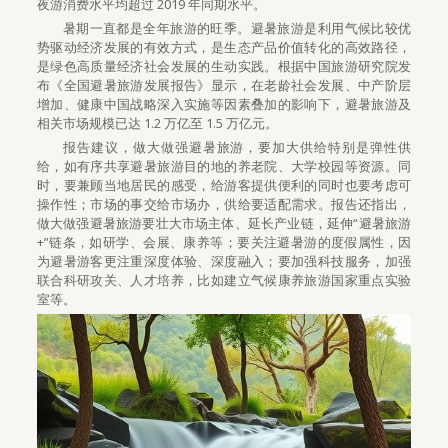
夜游消费水平均超过 2019 年同期水平。
暑期一直都是全年旅游的旺季。避暑旅游是利用气候比较优
势驱动经济发展的有效方式，是生态产品价值转化的高效路径，
是绿色高质量经济社会发展的生动实践。根据中国旅游研究院发
布《全国避暑旅游发展报告》显示，在老龄社会发展、中产阶层
增加、健康中国战略深入实施等因素叠加的影响下，避暑旅游及
相关市场规模已达 1.2 万亿至 1.5 万亿元。
报告建议，做大做强避暑旅游，要加大供给特别是弹性供
给，如有序共享避暑旅游目的地的养老院、大学校园等资源。同
时，要兼顾当地居民的感受，给游客提供便利的同时也要考虑可
操作性；市场的事交给市场办，供给要适配需求。报告还指出，
做大做强避暑旅游要壮大市场主体、延长产业链，延伸“避暑旅游
+”链条，如研学、会展、康养等；要关注避暑游的度假属性，因
为避暑游客更注重深度体验、深度融入；要加强科技服务，加强
联合科研攻关、人才培养，比如建立气候康养旅游国家重点实验
室等。