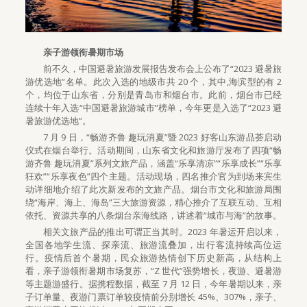
亲子游领衔暑期市场
前不久，中国避暑旅游发展报告发布会上公布了“2023 避暑旅
游优选地”名单。此次入选的地级市共 20 个，其中,海滨型的有 2
个，均位于山东省，分别是青岛市和烟台市。此前，烟台市已经
连续十年入选“中国避暑旅游城市”榜单，今年更是入选了“2023 避
暑旅游优选地”。
7 月 9 日，“畅游齐鲁 趣玩消夏”暨 2023 好客山东游品荟启动
仪式在烟台举行。活动期间，山东省文化和旅游厅发布了四项“畅
游齐鲁 趣玩消夏”系列文旅产品，涵盖“乐享清凉”“乐享成长”“乐享
狂欢”“乐享夜色”四个主题。活动现场，四名推介官为到场来宾生
动详细地介绍了此次新发布的文旅产品。烟台市文化和旅游局围
绕“海岸、海上、海岛”三大旅游资源，精心推介了互联互动、互相
依托、资源共享的八条烟台亲海线路，讲述着“城市与海”的故事。
相关文旅产品的推出可谓正当其时。2023 年暑运开启以来，
全国各地学生流、探亲流、旅游流叠加，出行客流持续高位运
行。疫情后首个暑期，民众旅游热情创下历史新高，从结构上
看，亲子游领衔暑期市场复苏，“Z 世代”强势增长，夜游、避暑游
等主题游盛行。据携程数据，截至 7 月 12 日，今年暑期以来，亲
子订单量、夜游门票订单较疫情前分别增长 45%、307%，亲子、