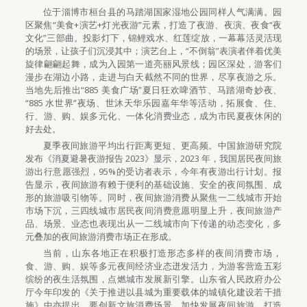
位于淄博市桓台县的马踏湖国家湿地公园同样人气满满。园
区聚焦“美食+演艺+灯光夜游”元素，打造了夜游、夜演、夜食“夜
文化”三部曲。投影灯下，锦鲤戏水、红莲绽放，一幕幕活灵活现
的场景，让孩子们沉浸其中；演艺台上，“不倒翁”表演者伴着优美
旋律翩翩起舞，成为入园第一道亮丽风景线；园区深处，游客们
漫步在湖边小路，走进与白天截然不同的世界，尽享夜游之乐。
当地先后推出“885 美食广场”夏日狂欢啤酒节、马踏湖奇妙夜、
“885 水世界”夜场、世沐天华乐园嘉年华等活动，拓展食、住、
行、游、购、娱多元化、一体化消费业态，成为市民夏夜休闲的
好去处。
夏季夜间旅游平均出行距离更短、更高频。中国旅游研究院
发布《消夏避暑夜游报告 2023》显示，2023 年，我国居民夜间旅
游出行意愿强烈，95%的受访者表示，今年有夜游出行计划。报
告显示，夜间旅游有赖于便利的基础设施、安全的夜间氛围、成
形的旅游吸引物等。同时，夜间旅游消费从聚焦一二线城市开始
市场下沉，三四线城市居民夜间消费意愿明显上升，夜间旅游产
品、场景、业态也表现出从一二线城市向下传递的动态变化，多
元叠加的夜间旅游消费市场正在形成。
当前，山东各地正在积极打造形态多样的夜间消费市场，
食、游、购、娱等多元夜间经济业态迸发活力，为游客营造五彩
缤纷的夜生活氛围，点燃城市发展新引擎。山东省人民政府办公
厅今年印发的《关于推进以县城为重要载体的城镇化建设若干措
施》中亦提出，要创新文旅消费场景，加快发展夜间旅游，打造