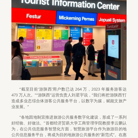
“截至目前‘游陕西’用户数已达 264 万，2023 年服务游客达
473 万人次。”“游陕西”运营负责人刘星宇说，“我们将把‘游陕西’打
造成多业态综合体游客公共服务平台，以数字为媒，赋能文旅产
业发展。”
“各地因地制宜推进旅游公共服务数字化建设，形成了一系列
好经验、好做法。”首都经济贸易大学工商管理学院教授李云鹏认
为，在公共信息服务智慧化方面，智慧旅游平台作为旅游目的地
公共信息服务平台，将成为目的地旅游公共服务的“新范式”。在惠