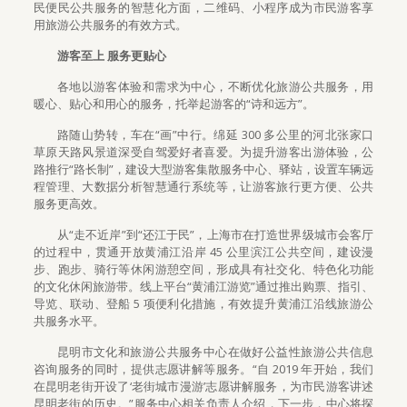
民便民公共服务的智慧化方面，二维码、小程序成为市民游客享
用旅游公共服务的有效方式。
游客至上 服务更贴心
各地以游客体验和需求为中心，不断优化旅游公共服务，用
暖心、贴心和用心的服务，托举起游客的“诗和远方”。
路随山势转，车在“画”中行。绵延 300 多公里的河北张家口
草原天路风景道深受自驾爱好者喜爱。为提升游客出游体验，公
路推行“路长制”，建设大型游客集散服务中心、驿站，设置车辆远
程管理、大数据分析智慧通行系统等，让游客旅行更方便、公共
服务更高效。
从“走不近岸”到“还江于民”，上海市在打造世界级城市会客厅
的过程中，贯通开放黄浦江沿岸 45 公里滨江公共空间，建设漫
步、跑步、骑行等休闲游憩空间，形成具有社交化、特色化功能
的文化休闲旅游带。线上平台“黄浦江游览”通过推出购票、指引、
导览、联动、登船 5 项便利化措施，有效提升黄浦江沿线旅游公
共服务水平。
昆明市文化和旅游公共服务中心在做好公益性旅游公共信息
咨询服务的同时，提供志愿讲解等服务。“自 2019 年开始，我们
在昆明老街开设了‘老街城市漫游’志愿讲解服务，为市民游客讲述
昆明老街的历史。”服务中心相关负责人介绍，下一步，中心将探