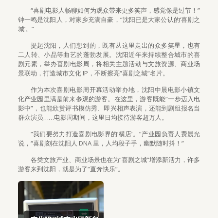
“喜剧电影人畅聊如何为观众带来更多笑声，感觉像是过节！”
钟一鸣是沈阳人，对家乡充满自豪，“沈阳已是大家公认的‘喜剧之
城’。”
提起沈阳，人们想到的，既有从这里走出的众多笑星，也有
二人转、小品等曲艺的蓬勃发展。沈阳近年来持续整合城市的喜
剧元素，举办喜剧电影周，将相关主题活动与文旅资源、商业场
景联动，打造城市文化 IP，不断擦亮“喜剧之城”名片。
作为本次喜剧电影周开幕活动举办地，沈阳中晨电影小镇文
化产业园里满是前来参观的游客。在这里，游客既能“一步迈入电
影中”，也能欣赏评书模仿秀、即兴相声表演，还能到剧组报名当
群众演员……电影周期间，这里日均接待游客超万人。
“我们要努力打造喜剧电影界的‘横店’。”产业园负责人费晨光
说，“喜剧刻在沈阳人 DNA 里，人均段子手，幽默随时抖！”
各类文旅产业、商业场景也在为“喜剧之城”增添新活力，许多
游客来到沈阳，就是为了“直奔快乐”。