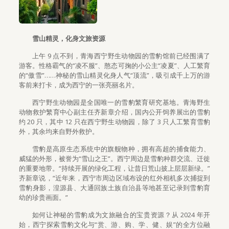
雪山精灵，化身文旅资源
上午 9 点不到，青海西宁野生动物园的雪豹馆前已经围满了
游客。性格霸气的“凌不服”、憨态可掬的小公主“凌夏”、人工繁育
的“傲雪”……神秘的雪山精灵化身人气“顶流”，吸引成千上万的游
客前来打卡，成为西宁的一张亮丽名片。
西宁野生动物园是全国唯一的雪豹繁育研究基地。青海野生
动物救护繁育中心副主任齐新章介绍，国内公开饲养展出的雪豹
约 20 只，其中 12 只在西宁野生动物园，除了 3 只人工繁育雪豹
外，其余均来自野外救护。
雪豹是高原生态系统中的旗舰物种，拥有高超的捕食能力、
威猛的外形，被誉为“雪山之王”。西宁周边是雪豹种群交流、迁徙
的重要地带。“持续开展的绿化工程，让昔日荒山披上层层新绿。”
齐新章说，“近年来，西宁市周边区域布设的红外相机多次捕捉到
雪豹身影，湟源县、大通回族土族自治县等地甚至记录到雪豹育
幼的珍贵画面。”
如何让神秘的雪豹成为文旅融合的宝贵资源？从 2024 年开
始，西宁探索雪豹文化与“赏、游、购、学、健、娱”的全方位融