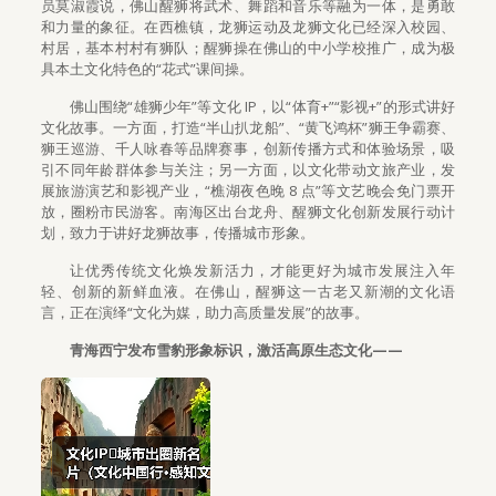
员莫淑霞说，佛山醒狮将武术、舞蹈和音乐等融为一体，是勇敢
和力量的象征。在西樵镇，龙狮运动及龙狮文化已经深入校园、
村居，基本村村有狮队；醒狮操在佛山的中小学校推广，成为极
具本土文化特色的“花式”课间操。
佛山围绕“雄狮少年”等文化 IP，以“体育+”“影视+”的形式讲好
文化故事。一方面，打造“半山扒龙船”、“黄飞鸿杯”狮王争霸赛、
狮王巡游、千人咏春等品牌赛事，创新传播方式和体验场景，吸
引不同年龄群体参与关注；另一方面，以文化带动文旅产业，发
展旅游演艺和影视产业，“樵湖夜色晚 8 点”等文艺晚会免门票开
放，圈粉市民游客。南海区出台龙舟、醒狮文化创新发展行动计
划，致力于讲好龙狮故事，传播城市形象。
让优秀传统文化焕发新活力，才能更好为城市发展注入年
轻、创新的新鲜血液。在佛山，醒狮这一古老又新潮的文化语
言，正在演绎“文化为媒，助力高质量发展”的故事。
青海西宁发布雪豹形象标识，激活高原生态文化——