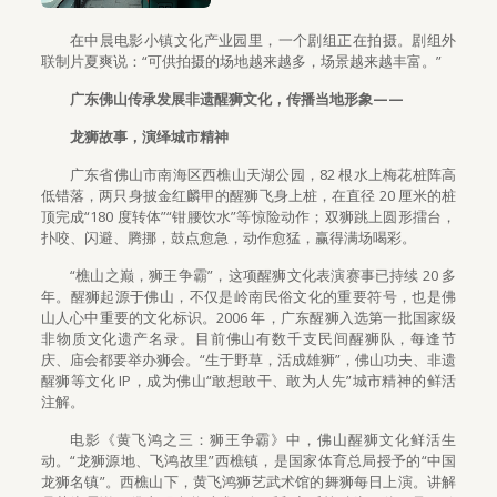
在中晨电影小镇文化产业园里，一个剧组正在拍摄。剧组外
联制片夏爽说：“可供拍摄的场地越来越多，场景越来越丰富。”
广东佛山传承发展非遗醒狮文化，传播当地形象——
龙狮故事，演绎城市精神
广东省佛山市南海区西樵山天湖公园，82 根水上梅花桩阵高
低错落，两只身披金红麟甲的醒狮飞身上桩，在直径 20 厘米的桩
顶完成“180 度转体”“钳腰饮水”等惊险动作；双狮跳上圆形擂台，
扑咬、闪避、腾挪，鼓点愈急，动作愈猛，赢得满场喝彩。
“樵山之巅，狮王争霸”，这项醒狮文化表演赛事已持续 20 多
年。醒狮起源于佛山，不仅是岭南民俗文化的重要符号，也是佛
山人心中重要的文化标识。2006 年，广东醒狮入选第一批国家级
非物质文化遗产名录。目前佛山有数千支民间醒狮队，每逢节
庆、庙会都要举办狮会。“生于野草，活成雄狮”，佛山功夫、非遗
醒狮等文化 IP，成为佛山“敢想敢干、敢为人先”城市精神的鲜活
注解。
电影《黄飞鸿之三：狮王争霸》中，佛山醒狮文化鲜活生
动。“龙狮源地、飞鸿故里”西樵镇，是国家体育总局授予的“中国
龙狮名镇”。西樵山下，黄飞鸿狮艺武术馆的舞狮每日上演。讲解