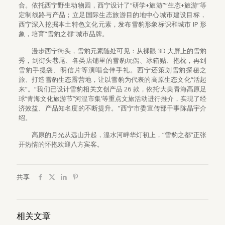
合。依托西宁野生动物园，西宁设计了“研学+旅游”“生态+旅游”等
定制线路与产品；立足国际生态旅游目的地中心城市建设目标，
西宁深入挖掘本土特色文化元素，发布雪豹形象标识和城市 IP 形
象，培育“雪豹之都”城市品牌。
漫步西宁街头，雪豹元素随处可见：从裸眼 3D 大屏上的雪豹
秀，到街头巷尾、各类店铺里的雪豹玩偶、冰箱贴、抱枕，再到
雪豹手提袋、明信片等演唱会伴手礼。西宁还策划雪豹探秘之
旅、打造雪豹生态露营地，让以雪豹为代表的高原生态文化“活起
来”。“我们已设计雪豹相关文创产品 26 款，依托‘大美青海高原足
球’‘青海文化旅游节’‘河湟市集’等重点文旅活动进行推介，实现了经
济效益、产品知名度的不断提升。”西宁市委宣传部干事陈晶宇介
绍。
高原的月光从远山升起，湟水河畔华灯初上，“雪豹之都”正张
开热情的怀抱欢迎八方宾客。
共享
相关文章