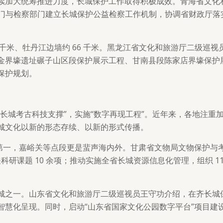
续加大统筹推进力度，长城保护工作取得积极成效。青海省文化
物部门与检察部门建立长城保护公益检察工作机制，协调省财政厅
0 千米、牡丹江边墙约 66 千米。黑龙江省文化和旅游厅二级
金界壕遗址碾子山区段保护展示工程、甘南县段陈家店界壕保护
保护规划。
长城考古科技支撑”，实施“数字再现工程”。近年来，各地注重
城文化以新的形态存续、以新的形式传播。
全国第一，嘉峪关等点段更是蜚声海内外。甘肃省文物局文物保护
科研课题 10 余项；推动实施全省长城资源信息化管理，组织 1
城之一。山东省文化和旅游厅二级巡视员王守功介绍，在齐长城
智慧化呈现。同时，启动“山东省国家文化公园数字平台”项目建