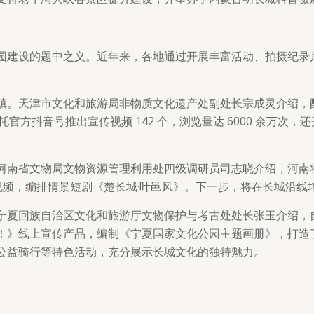
园建设的题中之义。近年来，各地通过开展丰富活动、拍摄纪录
镇。天津市文化和旅游局非物质文化遗产处副处长宗成灵介绍，
托官方抖音号推出宣传视频 142 个，浏览量达 6000 余万
河南省文物局文物资源管理利用处四级调研员司志晓介绍，河南将
传视频，编排情景短剧《楚长城·叶邑风》。下一步，将在长城沿
宁夏回族自治区文化和旅游厅文物保护与考古处处长张玉介绍，
！》线上宣传产品，编制《宁夏国家文化公园主题画册》，打造了
”公益骑行等特色活动，充分展示长城文化的独特魅力。