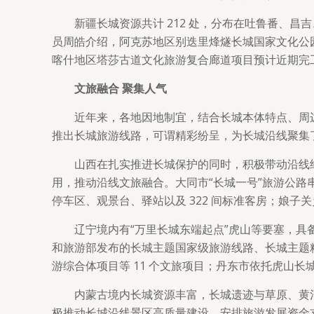
新疆长城资源共计 212 处，分布在吐鲁番、昌
员周皓介绍，阿克苏地区别迭里烽燧长城国家文化公
喀什地区塔莎古道文化旅游复合廊道项目预计近期完
文旅融合 聚集人气
近年来，各地因地制宜，结合长城本体特点、周
推出长城旅游线路，可谓精彩纷呈，为长城沿线聚集
山西在扎实推进长城保护的同时，积极带动沿线
用，推动沿线文旅融合。大同市“长城一号”旅游公路串联 
停车区、观景台、驿站以及 322 间标准客房；娘
辽宁境内有“万里长城东端起点”虎山等要塞，
和旅游部发布的长城主题国家级旅游线路、长城主题
游综合体项目等 11 个文旅项目；丹东市依托虎山
内蒙古境内长城资源丰富，长城遗迹与草原、黄
极推动长城沿线景区高质量建设，安排旅游发展资金