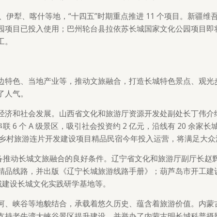
吉、伊犁、喀什等地，“十四五”时期重点推进 11 个项目。新
园项目已投入使用；巴州轮台县拉依苏长城国家文化公园项目即
工。
边特色、当地产业等，推动文旅融合，打造长城特色景点、观光
了人气。
经济和社会发展。山西省文化和旅游厅资源开发处副处长丁伟介绍
6 个 A 级景区，吸引社会投资约 2 亿元，沿线有 20 余家长
子关乡村旅游连片开发建设项目精品民宿今年投入运营，将满足大
具备推动长城文旅融合的良好条件。辽宁省文化和旅游厅副厅长赵
精品线路，并出版《辽宁长城旅游线路手册》；葫芦岛市开工建
长城建设长城文化实践研学基地等。
河、峡谷等地貌结合，承载着悠久历史、蕴含着旅游价值。内蒙
支持老牛湾大峡谷景区提升建设，并举办了内蒙古明长城科普摄