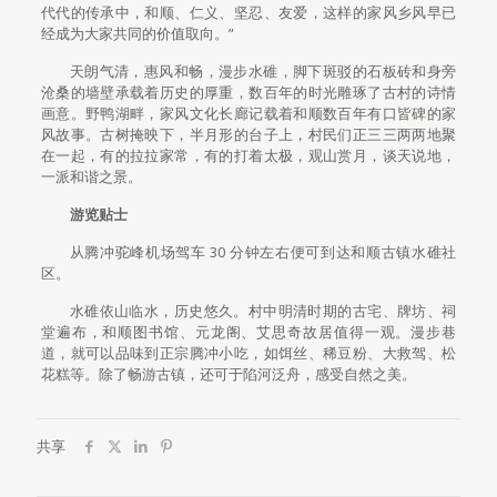
代代的传承中，和顺、仁义、坚忍、友爱，这样的家风乡风早已
经成为大家共同的价值取向。”
天朗气清，惠风和畅，漫步水碓，脚下斑驳的石板砖和身旁
沧桑的墙壁承载着历史的厚重，数百年的时光雕琢了古村的诗情
画意。野鸭湖畔，家风文化长廊记载着和顺数百年有口皆碑的家
风故事。古树掩映下，半月形的台子上，村民们正三三两两地聚
在一起，有的拉拉家常，有的打着太极，观山赏月，谈天说地，
一派和谐之景。
游览贴士
从腾冲驼峰机场驾车 30 分钟左右便可到达和顺古镇水碓社
区。
水碓依山临水，历史悠久。村中明清时期的古宅、牌坊、祠
堂遍布，和顺图书馆、元龙阁、艾思奇故居值得一观。漫步巷
道，就可以品味到正宗腾冲小吃，如饵丝、稀豆粉、大救驾、松
花糕等。除了畅游古镇，还可于陷河泛舟，感受自然之美。
共享