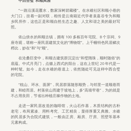
中西合璧 和顺典雅
“一路沿溪花覆水，数家深树碧藏楼”。在水碓社区和顺小巷的
大门口，挂着一副对联，相传是云南籍近代学者袁嘉谷专为和顺
乡民所作，这也正是和顺自然生态之趣、人文和谐之美的最好写
照。
依山傍水的和顺古镇，拥有 100 多栋百年宅院、8 个宗祠、9
座寺观，堪称一座民居建筑文化的“博物馆”。上千幢特色民居鳞次
栉比，妙在“和”与“顺”。
在沧桑巨变中，和顺古建筑群沉淀出“和璧隋珠，顺时随俗”的
底蕴。中式月亮门，点缀上西式的阳台，这在上世纪 20 年代是一
种时髦。如今，走在水碓的巷道上，依然随处可见这样中西合璧
的宅院。
“枕山、环水、面屏”，民居群落随形顺势，与邻里一道顺巷而
建，和睦而居。村落依山而建于坡地上，多“高墙窄巷”，为的就是
不占用良田，节省出种植庄稼作物的土地。
走进一家民居改造的咖啡馆，火山石作基，木质结构的古朴
老宅，布局紧凑、用料考究、工艺精良，显得厚重又典雅。水碓
的民居多为合院式建筑，一般由正房、厢房、厅房、照壁等基本
元素构成。