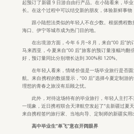
起预订了新疆 9 日游自由行产品。在小陆看来，
长。在这个过程中可以结交新的朋友，体验新鲜事物
跟小陆想法类似的年轻人不在少数。根据携程数据，
海口、伊宁等城市成为热门目的地。
在出境游方面，今年 6 月~8 月，来自“00 
马来西亚，今夏来自“00 后”旅客的预订量涨幅均翻
好，预订量同比分别增长达到 300%和 120%。
在年轻人看来，情绪价值是一场毕业旅行是否圆
航。来自携程的数据显示，“00 后”选择今夏定制
理想的青春之旅没有后顾之忧。
此外，对待这场特有的毕业旅行，年轻人主打不
一现象，近日携程联合天津航空发起了“去新疆过夏天
来自携程签约旅行家、当地向导、定制师的新疆实用
高中毕业生“单飞”意在开阔眼界