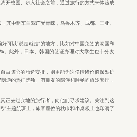
在离开校园、步入社会之前，通过旅行的方式来体验成
35%，其中租车自驾广受青睐，乌鲁木齐、成都、三亚、
们更偏好可以“说走就走”的地方，比如对中国免签的泰国和
200%。此外，日本、韩国的签证办理对大学生也十分友
趟自由随心的旅途安排，则更能为这份情绪价值保驾护
是定制游的热门选项。有朋友的陪伴和顺畅的旅途安排，
注真正去过实地的旅行者，向他们寻求建议。关注到这
马号”主题航班上，旅客座位的枕巾和小桌板上也印满了