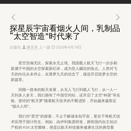
探星辰宇宙看烟火人间，乳制品
“太空智造”时代来了
出版社
谢庄衣
上一篇
2026年4月19日
星空浩瀚无比，探索永无止境。我国载人航天飞行一步步刷
新属于中国的太空探索新纪录，成为世人瞩目的焦点。人类对飞
天的向往从未停止，在逐梦九天的信念下，接连开启筑梦太空的
新篇章。
回顾一路来的航天发展，从无人飞行到载人飞行，从一人一
天到多人多天，我们拥有了中国空间站，还开启了太空“种菜”等实
验。曾经的“航天梦”随着航天技术的不断进阶，开始越来越靠近
“烟火人间”。
我们对“星空”的探索，不止于解谜未知宇宙，更在于将航天技
术应用于国计民生。例如，由伊利集团研发，拥有国内自主知识
产权的 K56 太空菌株，便是以航天科技服务健康生活的典型案