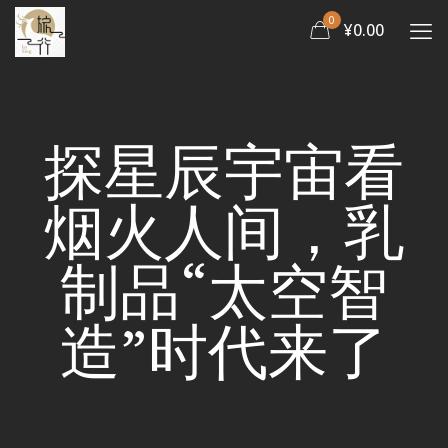
0
¥0.00
探星辰宇宙看
烟火人间，乳
制品“太空智
造”时代来了