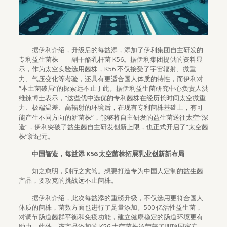
据伊利介绍，升级后的每益添，添加了伊利集团自主研发的
专利益生菌株——副干酪乳杆菌 K56。据伊利集团提供的资料显
示，作为太空实验选用菌株，K56 不仅接受了宇宙辐射、微重
力、气压变化等考验，还具有更适合国人体质的特性，而伊利对
“本土菌破局”的探索远不止于此。据伊利益生菌研究中心负责人洪
维鍊博士表示，“这些优中选优的专利菌株在经历长时间太空微重
力、极端温差、高辐射的环境后，在现有专利菌株基础上，有可
能产生不同方向的新菌株”，能够将自主研发的益生菌送往太空“深
造”，伊利突破了益生菌自主研发创新上限，也正式开启了“太空菌
株”新纪元。
中国智造，每益添 K56 太空菌株拓展乳业创新新布局
知之愈明，则行之愈笃。想要打造专为中国人定制的益生菌
产品，要攻克的挑战远不止菌株。
据伊利介绍，此次每益添的重磅升级，不仅选用更符合国人
体质的菌株，菌数方面也进行了足量添加。500 亿活性益生菌，
对调节肠道菌群平衡和免疫功能，建立健康稳定的肠道环境更有
助力。此外，该产品添加的 K56 太空菌株还荣获了四项国家专