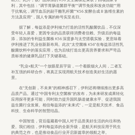
利，其中包括：“调节胃肠道菌群平衡”“调节免疫和发炎功能”“用
于抗氧化，调节血压的副干酪乳杆菌”“K56 发酵合成 B 族维生素的
方法及应用”，国人专属的称号实至名归。
据了解，每益添是伊利倾力打造的活性乳酸菌饮品，不仅深
受年轻人喜爱，更因专业的品质获得消费者信赖。升级后的每益
添，添加的专利益生菌株 K56 深度参与太空搭载实验，更意味着
伊利推进了乳业创新新布局。此次“太空菌株 K56”在每益添活性乳
酸菌饮料中的落实应用，也为后续打造出更高营养要求和严苛品
质标准的健康乳品打下关键基础。
“乳业+航天”一个放眼星辰宇宙，一个着眼烟火人间，二者互
补互强的科研合作，将真正实现用航天技术创造美好生活的愿
景。
在“无创新，不未来”的精神感召下，伊利还将继续推出更多高
品质产品。通过“中国专利太空菌株”的发布，为未来研发成果转化
应用探寻更多可能，同时助力提升国民肠道健康水平、促进我国
益生菌行业发展。相信每益添的“未来式”，一定是航天技术、食品
科技、生命科学的智慧结晶。
中国智造，背后蕴藏着中国人对于品质美好生活的向往和热
爱。我们相信，伊利每益添的全新升级，是航天科技应用于民生
的典范之作，也是推动食品行业开启新篇章的领航之举。