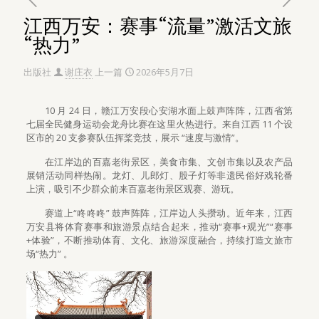
江西万安：赛事“流量”激活文旅
“热力”
出版社
谢庄衣
上一篇
2026年5月7日
10 月 24 日，赣江万安段心安湖水面上鼓声阵阵，江西省第
七届全民健身运动会龙舟比赛在这里火热进行。来自江西 11 个设
区市的 20 支参赛队伍挥桨竞技，展示 “速度与激情”。
在江岸边的百嘉老街景区，美食市集、文创市集以及农产品
展销活动同样热闹。龙灯、儿郎灯、股子灯等非遗民俗好戏轮番
上演，吸引不少群众前来百嘉老街景区观赛、游玩。
赛道上“咚咚咚” 鼓声阵阵，江岸边人头攒动。近年来，江西
万安县将体育赛事和旅游景点结合起来，推动“赛事+观光”“赛事
+体验”，不断推动体育、文化、旅游深度融合，持续打造文旅市
场“热力” 。