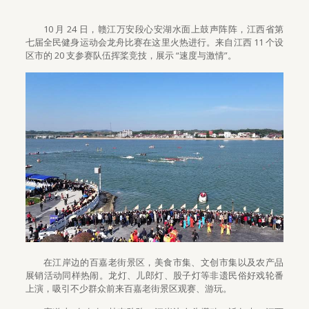
10 月 24 日，赣江万安段心安湖水面上鼓声阵阵，江西省第
七届全民健身运动会龙舟比赛在这里火热进行。来自江西 11 个设
区市的 20 支参赛队伍挥桨竞技，展示 “速度与激情”。
在江岸边的百嘉老街景区，美食市集、文创市集以及农产品
展销活动同样热闹。龙灯、儿郎灯、股子灯等非遗民俗好戏轮番
上演，吸引不少群众前来百嘉老街景区观赛、游玩。