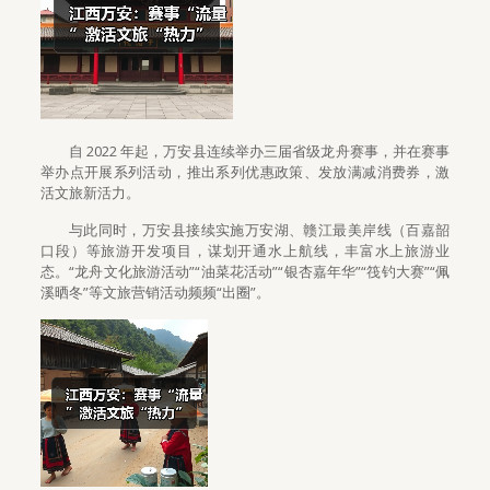
自 2022 年起，万安县连续举办三届省级龙舟赛事，并在赛事
举办点开展系列活动，推出系列优惠政策、发放满减消费券，激
活文旅新活力。
与此同时，万安县接续实施万安湖、赣江最美岸线（百嘉韶
口段）等旅游开发项目，谋划开通水上航线，丰富水上旅游业
态。“龙舟文化旅游活动”“油菜花活动”“银杏嘉年华”“筏钓大赛”“佩
溪晒冬”等文旅营销活动频频“出圈”。