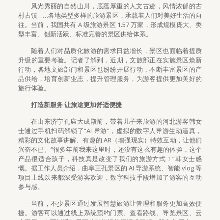
风光秀丽的自然山川，底蕴厚重的人文古迹，风情浓郁的古
村古镇……各地类型多样的旅游景区，承载着人们对美好生活的向
往。当前，我国共有 A 级旅游景区 1.57 万家，形成规模庞大、类
型丰富、创新活跃、标准完善的景区供给体系。
随着人们对品质化旅游的需求日益增长，景区也面临着提质
升级的重要考验。记者了解到，近期，文旅部正在实施景区焕新
行动，各地文旅部门和景区也纷纷开展行动，不断丰富景区的产
品供给，培育创新业态，提升管理服务，为游客提供更加美好的
旅行体验。
打造新服务 让旅途更加舒适便捷
在山东济宁孔庙大成殿前，带着儿子来旅游的河北游客韩女
士通过手机扫码解锁了“AI 导游”，虚拟的数字人导游生动逼真，
精彩的文化故事讲解、有趣的 AR（增强现实）特效互动，让他们
兴奋不已。“很多年前我来这里时，还没有这么有趣的体验，这个
产品很适合孩子，科技真是改变了我们的旅游方式！”韩女士感
慨。据工作人员介绍，曲阜三孔景区的 AI 导游系统、智能 vlog 等
项目上线以来都深受游客欢迎，数字科技手段增加了游客的互动
参与感。
当前，不少景区通过发展智慧旅游让管理和服务更加高效便
捷。游客可以通过线上系统预约门票、查看路线、导览景区、云