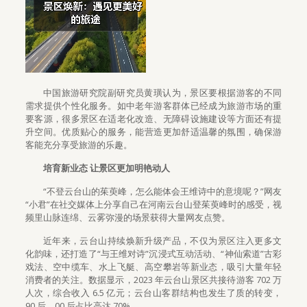
中国旅游研究院副研究员黄璜认为，景区要根据游客的不同
需求提供个性化服务。如中老年游客群体已经成为旅游市场的重
要客源，很多景区在适老化改造、无障碍设施建设等方面还有提
升空间。优质贴心的服务，能营造更加舒适温馨的氛围，确保游
客能充分享受旅游的乐趣。
培育新业态 让景区更加明艳动人
“不登云台山的茱萸峰，怎么能体会王维诗中的意境呢？”网友
“小君”在社交媒体上分享自己在河南云台山登茱萸峰时的感受，视
频里山脉连绵、云雾弥漫的场景获得大量网友点赞。
近年来，云台山持续焕新升级产品，不仅为景区注入更多文
化韵味，还打造了“与王维对诗”沉浸式互动活动、“神仙索道”古彩
戏法、空中缆车、水上飞艇、高空攀岩等新业态，吸引大量年轻
消费者的关注。数据显示，2023 年云台山景区共接待游客 702 万
人次，综合收入 6.5 亿元；云台山客群结构也发生了质的转变，
90 后、00 后占比高达 70%。