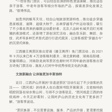
“一些非热门景区，可以结合自身的特色资源禀赋，推出适合
亲子游客、中老年游客等细分市场的产品，探索差异化发展之
路。”曾博伟说。
如贵州的猴耳天坑，结合山地旅游资源特色，推出徒步穿越
悬崖栈道、速降、超级大秋千、丛林穿越等户外运动项目，吸引
了不少慕名而来的极限运动爱好者。北京八达岭长城开启灯光璀
璨的夜游模式，还新增了原创演艺活动，融合音乐剧、舞蹈、杂
技、武术等多种艺术形式进行行进式观演，让游客感受“穿越古今”
的沉浸式体验。
江西滕王阁景区推出背诵《滕王阁序》免门票活动，自 2021
年 9 月以来已有 4 万游客顺利通关，湖北黄鹤楼、湖南岳阳楼、
安徽琅琊山、河南卧龙岗等景区也都针对不同年龄的游客推出背
古诗免门票活动，激发人们对中华优秀传统文化的兴趣。
文旅新融合 让体验更加丰富独特
近日，江西庐山开展的“非遗进景区”活动引起了不少游客的关
注——《西河戏》的传承人在白鹿洞书院开展展演，古老独特的
唱腔回荡在绿水青山间，引得不少游客驻足。“西河戏是江西的传
统戏种，今天正好看到，让我对庐山的历史文化有了更多的了
解。”游客李波说。
“景区焕新，不仅需要设施、服务、产品的升级，更需要挖掘