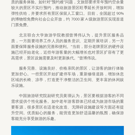
质的服务体验。如针对“预约难”问题，文旅部要求常年预约空余量
较大的景区不实行预约，推动旅游景区旺季延长开放时间，增加
弹性供给，并要求所有景区保留人工窗口。目前，全国超过 90%
的博物馆免费向社会公众开放，约 7000 家 A 级旅游景区实现首道
门票免费。
北京联合大学旅游学院教授曾博伟认为，提升景区服务品
质，一方面要培养工作人员的服务意识、定期开展培训，另一方
面要保障服务设施的完善和便利。“当前，部分老牌景区的硬件设
施已经开始老化，近些年游客量的大幅增长也对景区扩容有了更
高需求，景区设施需要及时更新换代。”曾博伟说。
服务完善、设施良好、价格亲民的景区，让游客的旅行体验
更加舒心。一些景区开始扩建停车场，重新修缮道路，增加休息
区域的长椅、凉亭，打造更干净整洁的卫生间、更丰富的休闲娱
乐设施。
中国旅游研究院副研究员黄璜认为，景区要根据游客的不同
需求提供个性化服务。如中老年游客群体已经成为旅游市场的重
要客源，很多景区在适老化改造、无障碍设施建设等方面还有提
升空间。优质贴心的服务，能营造更加舒适温馨的氛围，确保游
客能充分享受旅游的乐趣。