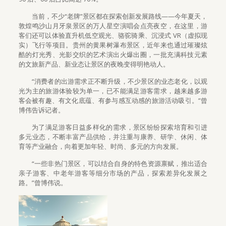
当前，不少“老牌”景区都在探索创新发展路线——今年夏天，
敦煌鸣沙山月牙泉景区的万人星空演唱会点亮夜空，在这里，游
客们还可以体验直升机低空观光、骆驼骑乘、沉浸式 VR（虚拟现
实）飞行等项目。贵州的黄果树瀑布景区，近年来也通过璀璨炫
酷的灯光秀、光影交织的艺术演出火爆出圈，一批充满科技元素
的文旅新产品、新业态让景区的夜晚变得明艳动人。
“消费者的出游需求正不断升级，不少景区的业态老化，以观
光为主的旅游体验较为单一，已不能满足游客需求，越来越多游
客会被有趣、有文化底蕴、有参与感互动感的旅游活动吸引。”曾
博伟告诉记者。
为了满足游客日益多样化的需求，景区纷纷探索培育和引进
多元业态，不断丰富产品供给，并注重与康养、研学、休闲、体
育等产业融合，向着更加年轻、时尚、多元的方向发展。
“一些非热门景区，可以结合自身的特色资源禀赋，推出适合
亲子游客、中老年游客等细分市场的产品，探索差异化发展之
路。”曾博伟说。