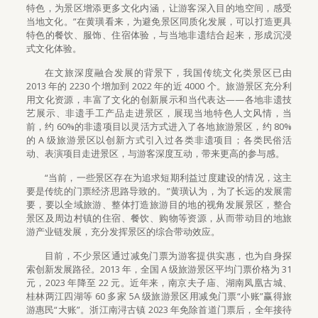
特色，为景区增添更多文化内涵，让游客深入目的地空间，感受
当地文化。”在黄璜看来，为避免景区同质化发展，可以打造更具
特色的餐饮、服饰、住宿体验，与当地非遗结合起来，形成沉浸
式文化体验。
在文旅深度融合发展的背景下，我国传统文化类景区已由
2013 年的 2230 个增加到 2022 年的近 4000 个。旅游景区充分利
用文化资源，丰富了文化的创新展示和当代表达——各地非遗技
艺展示、非遗手工产品走进景区，展现当地特色人文风情，当
前，约 60%的非遗项目以灵活方式进入了各地旅游景区，约 80%
的 A 级旅游景区以创新方式引入过各类非遗项目；各类民俗活
动、表演项目走进景区，与游客深度互动，带来更高的参与感。
“当前，一些景区存在为追求短期利益过度建设的情况，这主
要是传统的门票经济思路导致的。”黄璜认为，为了长远的发展需
要，要以全域旅游、整体打造旅游目的地的视角发展景区，整合
景区及周边村镇的住宿、餐饮、购物等资源，从而带动目的地旅
游产业链发展，充分发挥景区的综合带动效应。
目前，不少景区通过减免门票为游客提供实惠，也为自身探
索创新发展路径。2013 年，全国 A 级旅游景区平均门票价格为 31
元，2023 年降至 22 元。近年来，南京夫子庙、湖南凤凰古城、
桂林两江四湖等 60 多家 5A 级旅游景区用减免门票“小账”赢得旅
游惠民“大账”。浙江南浔古镇 2023 年免除首道门票后，全年接待