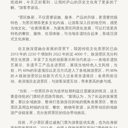
统戏种，今天正好看到，让我对庐山的历史文化有了更多的了
解。”游客李波说。
“景区焕新，不仅需要设施、服务、产品的升级，更需要挖掘
特色，为景区增添更多文化内涵，让游客深入目的地空间，感受
当地文化。”在黄璜看来，为避免景区同质化发展，可以打造更具
特色的餐饮、服饰、住宿体验，与当地非遗结合起来，形成沉浸
式文化体验。
在文旅深度融合发展的背景下，我国传统文化类景区已由
2013 年的 2230 个增加到 2022 年的近 4000 个。旅游景区充分利
用文化资源，丰富了文化的创新展示和当代表达——各地非遗技
艺展示、非遗手工产品走进景区，展现当地特色人文风情，当
前，约 60%的非遗项目以灵活方式进入了各地旅游景区，约 80%
的 A 级旅游景区以创新方式引入过各类非遗项目；各类民俗活
动、表演项目走进景区，与游客深度互动，带来更高的参与感。
“当前，一些景区存在为追求短期利益过度建设的情况，这主
要是传统的门票经济思路导致的。”黄璜认为，为了长远的发展需
要，要以全域旅游、整体打造旅游目的地的视角发展景区，整合
景区及周边村镇的住宿、餐饮、购物等资源，从而带动目的地旅
游产业链发展，充分发挥景区的综合带动效应。
目前，不少景区通过减免门票为游客提供实惠，也为自身探
索创新发展路径。2013 年，全国 A 级旅游景区平均门票价格为 31