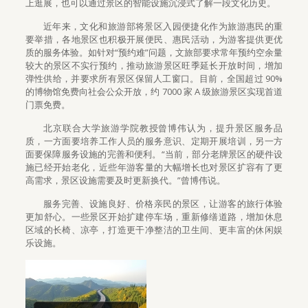
上逛展，也可以通过景区的智能设施沉浸式了解一段文化历史。
近年来，文化和旅游部将景区入园便捷化作为旅游惠民的重
要举措，各地景区也积极开展便民、惠民活动，为游客提供更优
质的服务体验。如针对“预约难”问题，文旅部要求常年预约空余量
较大的景区不实行预约，推动旅游景区旺季延长开放时间，增加
弹性供给，并要求所有景区保留人工窗口。目前，全国超过 90%
的博物馆免费向社会公众开放，约 7000 家 A 级旅游景区实现首道
门票免费。
北京联合大学旅游学院教授曾博伟认为，提升景区服务品
质，一方面要培养工作人员的服务意识、定期开展培训，另一方
面要保障服务设施的完善和便利。“当前，部分老牌景区的硬件设
施已经开始老化，近些年游客量的大幅增长也对景区扩容有了更
高需求，景区设施需要及时更新换代。”曾博伟说。
服务完善、设施良好、价格亲民的景区，让游客的旅行体验
更加舒心。一些景区开始扩建停车场，重新修缮道路，增加休息
区域的长椅、凉亭，打造更干净整洁的卫生间、更丰富的休闲娱
乐设施。