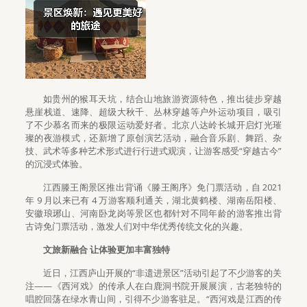
如贵州的猴耳天坑，结合山地旅游资源特色，推出徒步穿越
悬崖栈道、速降、超级大秋千、丛林穿越等户外运动项目，吸引
了不少慕名而来的极限运动爱好者。北京八达岭长城开启灯光璀
璨的夜游模式，还新增了原创演艺活动，融合音乐剧、舞蹈、杂
技、武术等多种艺术形式进行行进式观演，让游客感受“穿越古今”
的沉浸式体验。
江西滕王阁景区推出背诵《滕王阁序》免门票活动，自 2021
年 9 月以来已有 4 万游客顺利通关，湖北黄鹤楼、湖南岳阳楼、
安徽琅琊山、河南卧龙岗等景区也都针对不同年龄的游客推出背
古诗免门票活动，激发人们对中华优秀传统文化的兴趣。
文旅新融合 让体验更加丰富独特
近日，江西庐山开展的“非遗进景区”活动引起了不少游客的关
注——《西河戏》的传承人在白鹿洞书院开展展演，古老独特的
唱腔回荡在绿水青山间，引得不少游客驻足。“西河戏是江西的传