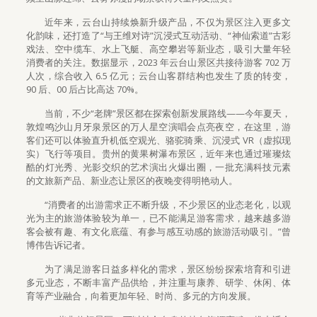
近年来，云台山持续焕新升级产品，不仅为景区注入更多文
化韵味，还打造了“与王维对诗”沉浸式互动活动、“神仙索道”古彩
戏法、空中缆车、水上飞艇、高空攀岩等新业态，吸引大量年轻
消费者的关注。数据显示，2023 年云台山景区共接待游客 702 万
人次，综合收入 6.5 亿元；云台山客群结构也发生了质的转变，
90 后、00 后占比高达 70%。
当前，不少“老牌”景区都在探索创新发展路线——今年夏天，
敦煌鸣沙山月牙泉景区的万人星空演唱会点亮夜空，在这里，游
客们还可以体验直升机低空观光、骆驼骑乘、沉浸式 VR（虚拟现
实）飞行等项目。贵州的黄果树瀑布景区，近年来也通过璀璨炫
酷的灯光秀、光影交织的艺术演出火爆出圈，一批充满科技元素
的文旅新产品、新业态让景区的夜晚变得明艳动人。
“消费者的出游需求正不断升级，不少景区的业态老化，以观
光为主的旅游体验较为单一，已不能满足游客需求，越来越多游
客会被有趣、有文化底蕴、有参与感互动感的旅游活动吸引。”曾
博伟告诉记者。
为了满足游客日益多样化的需求，景区纷纷探索培育和引进
多元业态，不断丰富产品供给，并注重与康养、研学、休闲、体
育等产业融合，向着更加年轻、时尚、多元的方向发展。