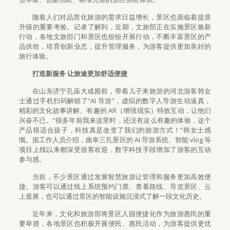
随着人们对品质化旅游的需求日益增长，景区也面临着提质
升级的重要考验。记者了解到，近期，文旅部正在实施景区焕新
行动，各地文旅部门和景区也纷纷开展行动，不断丰富景区的产
品供给，培育创新业态，提升管理服务，为游客提供更加美好的
旅行体验。
打造新服务 让旅途更加舒适便捷
在山东济宁孔庙大成殿前，带着儿子来旅游的河北游客韩女
士通过手机扫码解锁了“AI 导游”，虚拟的数字人导游生动逼真，
精彩的文化故事讲解、有趣的 AR（增强现实）特效互动，让他们
兴奋不已。“很多年前我来这里时，还没有这么有趣的体验，这个
产品很适合孩子，科技真是改变了我们的旅游方式！”韩女士感
慨。据工作人员介绍，曲阜三孔景区的 AI 导游系统、智能 vlog 等
项目上线以来都深受游客欢迎，数字科技手段增加了游客的互动
参与感。
当前，不少景区通过发展智慧旅游让管理和服务更加高效便
捷。游客可以通过线上系统预约门票、查看路线、导览景区、云
上逛展，也可以通过景区的智能设施沉浸式了解一段文化历史。
近年来，文化和旅游部将景区入园便捷化作为旅游惠民的重
要举措，各地景区也积极开展便民、惠民活动，为游客提供更优