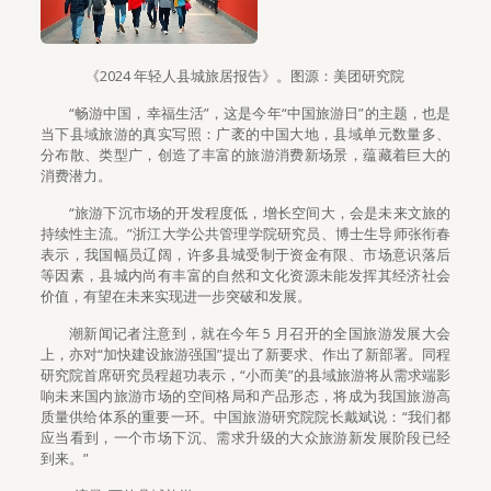
《2024 年轻人县城旅居报告》。图源：美团研究院
“畅游中国，幸福生活”，这是今年“中国旅游日”的主题，也是
当下县域旅游的真实写照：广袤的中国大地，县域单元数量多、
分布散、类型广，创造了丰富的旅游消费新场景，蕴藏着巨大的
消费潜力。
“旅游下沉市场的开发程度低，增长空间大，会是未来文旅的
持续性主流。”浙江大学公共管理学院研究员、博士生导师张衔春
表示，我国幅员辽阔，许多县城受制于资金有限、市场意识落后
等因素，县城内尚有丰富的自然和文化资源未能发挥其经济社会
价值，有望在未来实现进一步突破和发展。
潮新闻记者注意到，就在今年 5 月召开的全国旅游发展大会
上，亦对“加快建设旅游强国”提出了新要求、作出了新部署。同程
研究院首席研究员程超功表示，“小而美”的县域旅游将从需求端影
响未来国内旅游市场的空间格局和产品形态，将成为我国旅游高
质量供给体系的重要一环。中国旅游研究院院长戴斌说：“我们都
应当看到，一个市场下沉、需求升级的大众旅游新发展阶段已经
到来。”