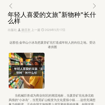
年轻人喜爱的文旅“新物种”长什
么样
出版社
谢庄衣
上一篇
2026年5月17日
达那也·金华山小冰岛把废弃矿坑打造成年轻人的向往之地。受访
者供图
当机械巨兽成为商业街区的潮流地标，当废弃矿坑化身北欧
风情的“小冰岛”，当荒芜矿山蜕变为文化度假小镇……这些充满想
象力的蜕变，正在中国文旅版图上书写着崭新的故事。创新实践