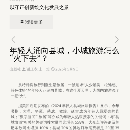
以守正创新绘文化发展之景
阅读更多
年轻人涌向县城，小城旅游怎么
“火下去”？
出版社
谢庄衣
上一篇
2026年5月9日
从特种兵旅行到慢生活旅居，一波追求“人少景美、松弛感、
特色体验”的年轻人正涌向县城，在这个夏天里，为国内旅游添了
一把“火”。
据美团近期发布的《2024 年轻人县城旅居报告》显示，今年
暑期，大理、平潭、荣成、敦煌、延吉成为年轻人最爱去的县
城；“数字游民”“旅居”等亦成为年轻人热衷搜索的关键词；与“县
城旅游”相关的关键词搜索量同比增长 558%、大众点评评论及笔
记条数同比增加 100%；县城 70%的异地订单消费者是 20 至 35