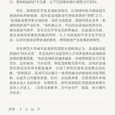
计、复制粘贴的打卡元素，让下沉游客的旅行感受大打折扣。
对此，因地制宜开发县域旅游项目、以地域特色为基础提升
旅游的休闲体验感，或许是县域旅游可持续发展的“突围”之计。
“县域旅游要背靠当地特色，深挖当地资源，摆脱同质化竞争，形
成特色旅游产业区块。”张衔春认为，可以结合县域自然和文化，
推动旅游与研学、音乐文化节等业态跨界融合。比如嘉兴乌镇，
就在保留传统建筑风貌的同时，引入乌镇戏剧节等文化节庆活
动，以弥补旅游淡季造成的损失，增强旅游产业发展的持续性。
华东师范大学城市发展研究院院长曾刚则认为，县域旅游若
想接好“回头生意”，常态化的行业监管和人才培养是推动县域旅游
发展的重要因素。“有的县城民宿越来越多，但规章制度却几乎是
空白，定价标准、污水处理、审批流程都无章可依。还有的县城
景区附近没有停车配套服务，出现了村民拦路私设收费点的乱
象。”曾刚提议，县域可试点建立一套系统健全的旅游投诉处理机
制，以提升公共服务质量。此外，从短期来看，仍需加强对本地
旅游从业人员的培训，长期而言，则可借助制定优惠政策来吸引
高等人才进入。（应受访者要求，文中余佳宁、陈晏、张小雅均
为化名）
共享