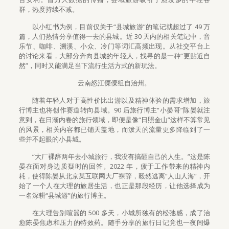
群，热度持续不减。
以小红书为例，目前仅关于“县城旅游”的笔记就超过了 49 万
篇，人们热情分享值得一去的县城。近 30 天内的相关笔记中，音
乐节、咖啡、溯溪、小众、冷门等词汇高频出现。从社交平台上
的讨论来看，大部分奔向县城的年轻人，找寻的是一种“更贴近自
然”，同时又能满足当下流行生活方式的新玩法。
云南怒江傈僳组自治州。
随着年轻人对于高性价比出游以及精神体验的需求增加，旅
行博主也将创作赛道转向县域。90 后旅行博主“小晏哥”陈晏就注
意到，在日渐内卷的旅行领域，即便是像“日照金山”这样不算常见
的风景，相关内容都已铺天盖地，而泼天的流量更多降临到了一
些并不起眼的小县城。
“大厂裸辞两年去小城旅行，我没有搞砸自己的人生。”这是陈
晏在面对身边质疑时的回答。2022 年，疲于工作带来的精神内
耗，使得陈晏从北京某互联网大厂裸辞，毅然逃离“人山人海”，开
始了一个人在大理的旅居生活，也正是那段经历，让他选择成为
一名深耕“县城游”的旅行博主。
在大理告别喧嚣的 500 多天，小城所独有的松弛感，成了治
愈陈晏焦虑和压力的特效药。随手分享的旅行日记竟也一夜间爆