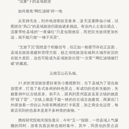
“流量”下的县域旅游
如何避免“网红滤镜”碎一地
从安静无名，到外地游客纷至沓来，泼天流量降临小城，试
图抓住“风口”的县域旅游仍面临诸多挑战。有业内人士道出观点，
流量带给县域的“一夜爆红”只是短期效应，而把目光放得更加长
远，就不能只做“一锤子买卖”。
“文旅下沉”固然是个积极信号，但正如一枚硬币存在正反面，
县域在旅游基建和管理方面，较之传统旅游名城和大城市依旧存
在较大差距，这也可能成为县域旅游出现“一次客”“网红滤镜被打
破”的尴尬。
云南宝山石头城。
31 岁的资深旅游爱好者张小雅观察到，当下县城为了迎合旅
游需求，打造了各式各样的特色景点，有成功的也有失败的，失
败案例中以古镇居多。前不久，跟风到贵州荔波县某古镇的她直
呼“踩了雷”，“古镇上都是千篇一律的仿古或古改建筑，商家在门
外摆放着一些自认为很有网感的打卡装置，加之商业化运营，每
家店买到的也基本是差不多种类的食物。”
携程研究院相关报告显示，今年“五一”假期，一些县域人气爆
棚的同时，游客负面反映也相对集中。其中，同质化的景点设