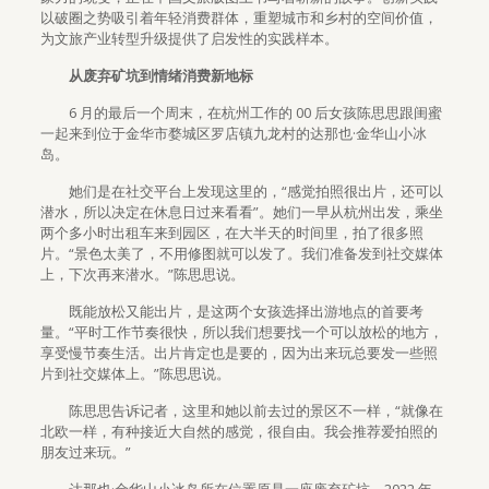
以破圈之势吸引着年轻消费群体，重塑城市和乡村的空间价值，
为文旅产业转型升级提供了启发性的实践样本。
从废弃矿坑到情绪消费新地标
6 月的最后一个周末，在杭州工作的 00 后女孩陈思思跟闺蜜
一起来到位于金华市婺城区罗店镇九龙村的达那也·金华山小冰
岛。
她们是在社交平台上发现这里的，“感觉拍照很出片，还可以
潜水，所以决定在休息日过来看看”。她们一早从杭州出发，乘坐
两个多小时出租车来到园区，在大半天的时间里，拍了很多照
片。“景色太美了，不用修图就可以发了。我们准备发到社交媒体
上，下次再来潜水。”陈思思说。
既能放松又能出片，是这两个女孩选择出游地点的首要考
量。“平时工作节奏很快，所以我们想要找一个可以放松的地方，
享受慢节奏生活。出片肯定也是要的，因为出来玩总要发一些照
片到社交媒体上。”陈思思说。
陈思思告诉记者，这里和她以前去过的景区不一样，“就像在
北欧一样，有种接近大自然的感觉，很自由。我会推荐爱拍照的
朋友过来玩。”