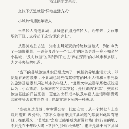
浙江丽水龙泉市。
文旅下沉造就新“异地生活方式”
小城热情拥抱年轻人
当年轻人涌进县城，县城也在拥抱年轻人。近年来，文旅市
场的下沉，支撑起了这场“双向奔赴”。
从游览名胜古迹、知名山川景观的传统旅游范式，到如今为
了一部影视剧、一道美食甚至一个“出片”的角落奔赴一座不知名的
小县城，“反向旅游”的风刮到了过去“养在深闺”的小城市和乡镇，
为之带去新的机遇。
“当下的县域旅游其实已经成为了一种新的异地生活方式，即
便是在旅游淡季，小县城也能凭借其特有的风土人情和日渐完备
的旅游基建吸引周边城市的年轻人。”复旦大学旅游学系教授沈涵
认为，小众旅游、反向旅游的异军突起，是社媒的“种草”、交通和
旅游基建的日益完善、更低的出行成本以及年轻人生活和消费观
念转变等因素共同作用，也是文旅下沉的一种表现。
“高铁直达县城，村村通公交，比如安吉，从一个村驾车上高
速只需要 15 分钟。”前不久刚结束浙江县城游的陈晏对此深有感
触，在他看来，“县城们”之所以能够成为新晋的热门旅行目的地，
不只是在于年轻人嘴上常挂的那句“松弛感”，也正是基于当下县城