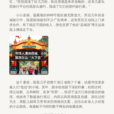
红，“突然就涨了好几万粉，私信里都是来求攻略的，还有几家头
部旅行平台向我发出邀约，我成了它们的签约旅行家。”
小小县城，蕴藏着的种种可能在被无限放大。而后几年的县
城旅行中，陈晏陆续接到不少广告商单，还有景区主动找上门来
求合作，有了稳定可观的收入，便也支撑了他在“县城游”博主这条
路上继续走下去。
这个暑假，陈晏几乎把整个浙江省跑了个遍，试图寻找更多
被人们“低估”的小城。其中，丽水给他留下深刻印象，松阳古村、
缙云仙都、云和梯田、龙泉“哥窟”……惊叹于这片江南的最后的秘
境，他发布了数篇旅行笔记，内容以风景画面及拍摄、游玩过程
为主，再配上精简又带有浓烈情绪的文案，总结出多条人少好逛
的小众路线，每篇帖子均得到数千网友的收藏追捧。