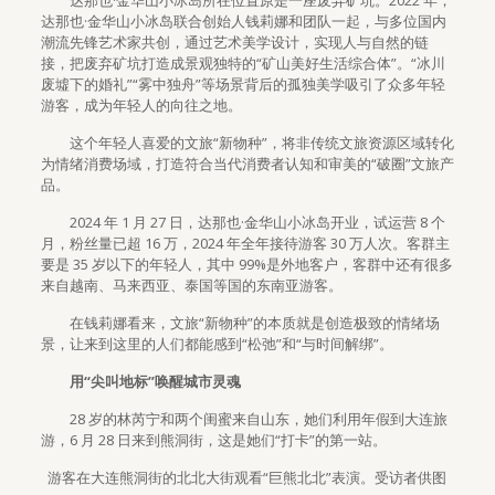
达那也·金华山小冰岛所在位置原是一座废弃矿坑。2022 年，
达那也·金华山小冰岛联合创始人钱莉娜和团队一起，与多位国内
潮流先锋艺术家共创，通过艺术美学设计，实现人与自然的链
接，把废弃矿坑打造成景观独特的“矿山美好生活综合体”。“冰川
废墟下的婚礼”“雾中独舟”等场景背后的孤独美学吸引了众多年轻
游客，成为年轻人的向往之地。
这个年轻人喜爱的文旅“新物种”，将非传统文旅资源区域转化
为情绪消费场域，打造符合当代消费者认知和审美的“破圈”文旅产
品。
2024 年 1 月 27 日，达那也·金华山小冰岛开业，试运营 8 个
月，粉丝量已超 16 万，2024 年全年接待游客 30 万人次。客群主
要是 35 岁以下的年轻人，其中 99%是外地客户，客群中还有很多
来自越南、马来西亚、泰国等国的东南亚游客。
在钱莉娜看来，文旅“新物种”的本质就是创造极致的情绪场
景，让来到这里的人们都能感到“松弛”和“与时间解绑”。
用“尖叫地标”唤醒城市灵魂
28 岁的林芮宁和两个闺蜜来自山东，她们利用年假到大连旅
游，6 月 28 日来到熊洞街，这是她们“打卡”的第一站。
游客在大连熊洞街的北北大街观看“巨熊北北”表演。受访者供图