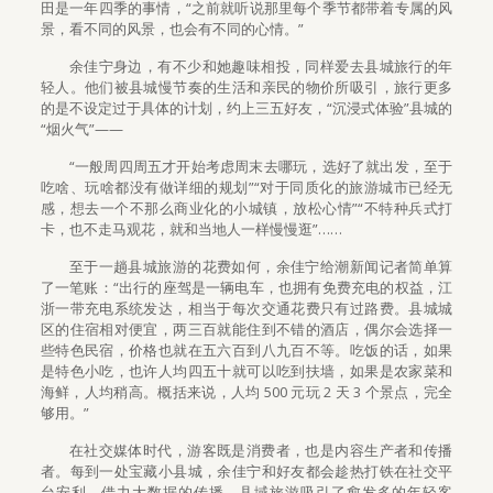
田是一年四季的事情，“之前就听说那里每个季节都带着专属的风
景，看不同的风景，也会有不同的心情。”
余佳宁身边，有不少和她趣味相投，同样爱去县城旅行的年
轻人。他们被县城慢节奏的生活和亲民的物价所吸引，旅行更多
的是不设定过于具体的计划，约上三五好友，“沉浸式体验”县城的
“烟火气”——
“一般周四周五才开始考虑周末去哪玩，选好了就出发，至于
吃啥、玩啥都没有做详细的规划”“对于同质化的旅游城市已经无
感，想去一个不那么商业化的小城镇，放松心情”“不特种兵式打
卡，也不走马观花，就和当地人一样慢慢逛”……
至于一趟县城旅游的花费如何，余佳宁给潮新闻记者简单算
了一笔账：“出行的座驾是一辆电车，也拥有免费充电的权益，江
浙一带充电系统发达，相当于每次交通花费只有过路费。县城城
区的住宿相对便宜，两三百就能住到不错的酒店，偶尔会选择一
些特色民宿，价格也就在五六百到八九百不等。吃饭的话，如果
是特色小吃，也许人均四五十就可以吃到扶墙，如果是农家菜和
海鲜，人均稍高。概括来说，人均 500 元玩 2 天 3 个景点，完全
够用。”
在社交媒体时代，游客既是消费者，也是内容生产者和传播
者。每到一处宝藏小县城，余佳宁和好友都会趁热打铁在社交平
台安利。借力大数据的传播，县域旅游吸引了愈发多的年轻客