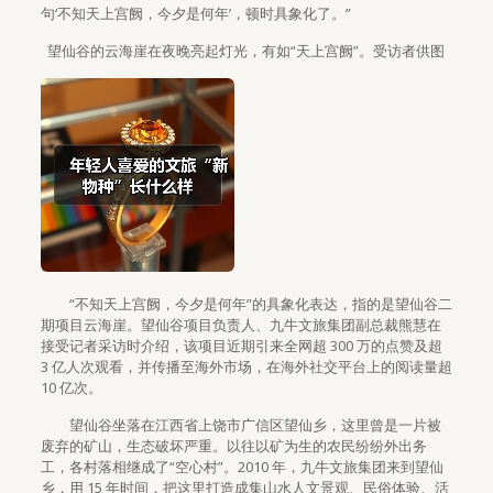
句‘不知天上宫阙，今夕是何年’，顿时具象化了。”
望仙谷的云海崖在夜晚亮起灯光，有如“天上宫阙”。受访者供图
“不知天上宫阙，今夕是何年”的具象化表达，指的是望仙谷二
期项目云海崖。望仙谷项目负责人、九牛文旅集团副总裁熊慧在
接受记者采访时介绍，该项目近期引来全网超 300 万的点赞及超
3 亿人次观看，并传播至海外市场，在海外社交平台上的阅读量超
10 亿次。
望仙谷坐落在江西省上饶市广信区望仙乡，这里曾是一片被
废弃的矿山，生态破坏严重。以往以矿为生的农民纷纷外出务
工，各村落相继成了“空心村”。2010 年，九牛文旅集团来到望仙
乡，用 15 年时间，把这里打造成集山水人文景观、民俗体验、活