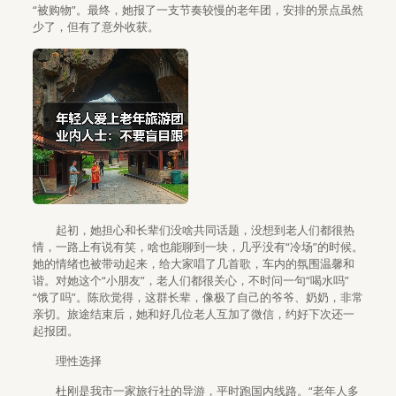
“被购物”。最终，她报了一支节奏较慢的老年团，安排的景点虽然
少了，但有了意外收获。
起初，她担心和长辈们没啥共同话题，没想到老人们都很热
情，一路上有说有笑，啥也能聊到一块，几乎没有“冷场”的时候。
她的情绪也被带动起来，给大家唱了几首歌，车内的氛围温馨和
谐。对她这个“小朋友”，老人们都很关心，不时问一句“喝水吗”
“饿了吗”。陈欣觉得，这群长辈，像极了自己的爷爷、奶奶，非常
亲切。旅途结束后，她和好几位老人互加了微信，约好下次还一
起报团。
理性选择
杜刚是我市一家旅行社的导游，平时跑国内线路。“老年人多