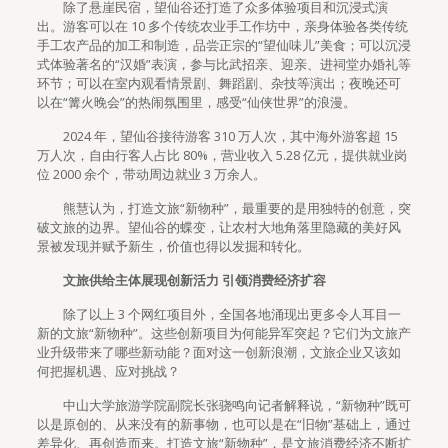
除了悬崖民宿，望仙谷还打造了众多体验项目和沉浸式演
出。游客可以在 10 多个传统农业手工作坊中，亲身体验各类传统
手工农产品的加工和制造，品尝正宗的“望仙味儿”美食；可以沉浸
式体验著名的“汉婚”表演，参与比武招亲、迎亲、进祠堂办婚礼等
环节；可以在室内观看情景剧、舞蹈剧、杂技等演出；夜晚还可
以在“篝火晚会”的热闹氛围里，感受“仙侠世界”的浪漫。
2024 年，望仙谷接待游客 310 万人次，其中海外游客超 15
万人次，自由行客人占比 80%，营业收入 5.28 亿元，提供就业岗
位 2000 余个，带动周边就业 3 万余人。
熊慧认为，打造文旅“新物种”，最重要的是用独特的创意，突
破文旅的边界。望仙谷的蝶变，让农村大地角落里隐藏的美好风
景被发现并赋予新生，价值也得以发掘和转化。
文旅供给主体展现创新活力 引领消费经济扩容
除了以上 3 个网红项目外，全国各地涌现出更多令人耳目一
新的文旅“新物种”。这些创新项目为何能异军突起？它们为文旅产
业升级带来了哪些新动能？面对这一创新浪潮，文旅企业又该如
何把握机遇、应对挑战？
中山大学旅游学院副院长张骁鸣向记者解释说，“新物种”既可
以是原创的、从来没有的新事物，也可以是在“旧物”基础上，通过
差异化、再创造而来。打造文旅“新物种”，是文旅消费经济不断扩