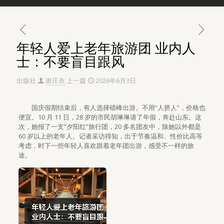
年轻人爱上老年旅游团 业内人
士：不要盲目跟风
出版社
谢庄衣
上一篇
2026年6月3日
国庆假期结束后，有人选择错峰出游。不用“人挤人”，价格也
便宜。10 月 11 日，28 岁的市民胡琳琳请了年假，奔赴山东。这
次，她报了一支“夕阳红”旅行团，20 多名团友中，除她以外都是
60 岁以上的老年人。记者采访得知，出于节奏温和、性价比高等
考虑，时下一些年轻人喜欢跟着老年团出游，感受不一样的旅
途。