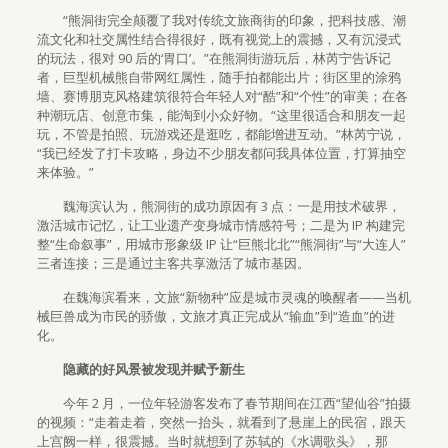
“熊洞街完全颠覆了我对传统文旅商街的印象，把科技感、潮
流文化和社交属性结合得很好，既有视觉上的震撼，又有沉浸式
的玩法，很对 90 后的‘胃口’。”在熊洞街游玩后，林芮宁告诉记
者，巨型机械熊自带网红属性，随手拍都能出片；街区里的涂鸦
墙、赛博朋克风格建筑很符合年轻人对“酷”和“个性”的审美；在各
种潮玩店、创意市集，能淘到小众好物。“这里很适合和朋友一起
玩，不管是拍照、玩游戏还是逛吃，都能增进互动。”林芮宁说，
“我已经发了打卡攻略，身边不少朋友都问我具体位置，打算抽空
来体验。”
魏海滨认为，熊洞街的成功原因有 3 点：一是用技术破界，
激活城市记忆，让工业遗产变身城市情感符号；二是为 IP 构建完
整“生命叙事”，用城市形象级 IP 让“巨熊北北”“熊洞街”与“大连人”
三者连接；三是通过主客共享激活了城市基因。
在魏海滨看来，文旅“新物种”应是城市灵魂的唤醒者——当机
械巨兽成为市民的骄傲，文旅才真正完成从“输血”到“造血”的进
化。
隐藏的好风景被发现并赋予新生
今年 2 月，一位年轻游客发布了春节期间在江西“望仙谷”拍摄
的视频：“走着走着，突然一抬头，就看到了悬崖上的民宿，跟天
上宫阙一样，很震撼。当时就想到了苏轼的《水调歌头》，那