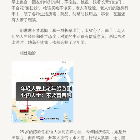
早上集合，团友们特别准时，不拖拉。她说，跟着长辈们出门，
不会花“冤枉钱”。啥该买啥不该买，老人有经验。老人们的随身行
李中，装了各种生活所需，药品、防晒防蚊用品、零食，甚至还
有人带了碗筷。
胡琳琳不禁感慨：和一群长辈出门，太省心了。而且，老人
们的人生经验和处世态度，对她的生活很有借鉴意义。所以再次
出游时，她毫不犹豫，依然选择了老年团。
相处融洽
25 岁的陈欣住在恒大滨河左岸小区，今年国庆假期，她想外
出散心，但自驾游，开车太疲劳；跟团游，行程太紧凑，还可能