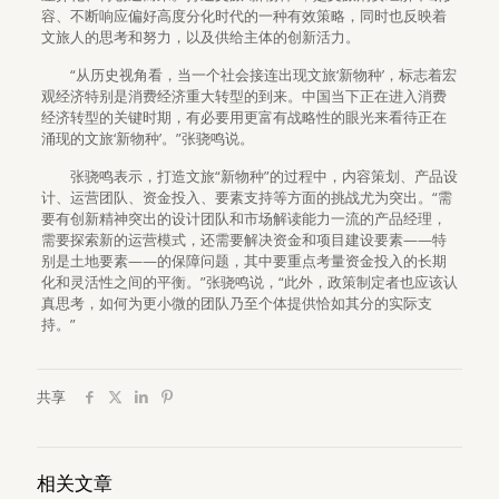
容、不断响应偏好高度分化时代的一种有效策略，同时也反映着
文旅人的思考和努力，以及供给主体的创新活力。
“从历史视角看，当一个社会接连出现文旅‘新物种’，标志着宏
观经济特别是消费经济重大转型的到来。中国当下正在进入消费
经济转型的关键时期，有必要用更富有战略性的眼光来看待正在
涌现的文旅‘新物种’。”张骁鸣说。
张骁鸣表示，打造文旅“新物种”的过程中，内容策划、产品设
计、运营团队、资金投入、要素支持等方面的挑战尤为突出。“需
要有创新精神突出的设计团队和市场解读能力一流的产品经理，
需要探索新的运营模式，还需要解决资金和项目建设要素——特
别是土地要素——的保障问题，其中要重点考量资金投入的长期
化和灵活性之间的平衡。”张骁鸣说，“此外，政策制定者也应该认
真思考，如何为更小微的团队乃至个体提供恰如其分的实际支
持。”
共享
相关文章