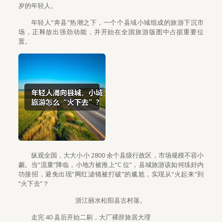
岁的年轻人。
年轻人“奔县”热潮之下，一个个县域小城组成的旅游下沉市
场，正释放出强劲动能，并开始在全国旅游版图中占据重要位
置。
纵观全国，大大小小 2800 余个县级行政区，市场规模不容小
觑。当“流量”降临，小地方被推上“C 位”，县城旅游该如何练好内
功接招，避免出现“网红滤镜被打破”的尴尬，实现从“火起来”到
“火下去”？
浙江丽水松阳县古村落。
走完 40 县后开始二刷，大厂裸辞旅居大理