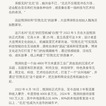
亲眼见到“北北”后，她兴奋不已，“北北不仅视觉冲击力强，
还会配合音乐和灯光做各种动作，感觉像在看一场科技与艺术结
合的表演。”
说起熊洞街和“巨熊北北”的故事，大连博涛联合创始人魏海滨
如数家珍。
这只名叫“北北”的巨型机械“白熊”于 2022 年 5 月在大连熊洞
街正式亮相，它高 6 米，重 25 吨，直立高度可达 9 米，设计者是
大连博涛文化创始人、机械装置艺术家肖迪。“巨熊北北”可实现高
科技智能仿生互动效果，拥有自身的“源起”漫画和背景故事。博涛
文化还为它打造了专门的短视频账号，通过情感链接、活动互
动、成长故事，线上构建了“巨熊北北”的形象 IP。
熊洞街是一个由 4800 平方米废弃工业厂房改造的沉浸式 IP
乐园，乐园里有巨兽巡游、时尚文创、科技研学、特色美食等元
素，用文化、科技、艺术结合的方式，打造了一个“尖叫地标”，并
通过“巨熊北北”这个超级 IP，把文旅和商业业态有机融合在一
起。
2022 年 6 月 18 日，熊洞街正式开业。至今连续 3 年客流量
和收入攀升，年度营收 6000 多万元。2024 年，熊洞街接待游客
163 万人次，其中外地游客占比 60%，80%的本地游客复游 4 次
以上，“北北”也成为大连市的城市 IP。