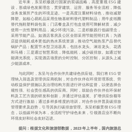
近年来，东呈积极践行国家的双碳战略，高度重视 ESG 建
设，形成绿色发展理念，贯穿建筑、运营、服务等全流程，降低
业务发展所产生的环境足迹。一是高度注重材料绿色，推动减塑
降塑。如核心易耗品采用生物基材料替代塑料制品；用牛皮纸圈
替代拖鞋塑料袋包装；门店餐盒及打包盒使用可降解材质，减少
使用一次性塑料用品，减少环境污染。二是积极践行低碳理念，
采用节能产品。如酒店客房及公区全部采用节能照明灯具；为酒
店提供能耗成本更低的热水系统资源，推动空气能热泵产品替代
锅炉产品；配置节水型卫浴器具，包括水龙头、淋浴龙头、花洒
和马桶；三是通过智慧系统，降低能耗，减少碳排放。如通过智
能调光系统，实现酒店场景的分时控制、分区控制，从源头上减
少能源成本。
与此同时，东呈与合作伙伴共建绿色供应链。我们将 ESG 管
理纳入筛选及管理供应商机制，对合作伙伴在环境管理系统、劳
动权益保护措施以及治理结构方面进行评估和监督，以便选择合
规性强、社会责任感高的供应商。同时，鼓励合作伙伴在环保材
料及工艺方面的研发和创新，并通过评估嘉奖、扩增供应份额等
方式进行激励；通过多样多维度的培训，对合作伙伴普及碳排放
管理要求及趋势，引导其执行碳排放管理。东呈积极贯彻 ESG 理
念，以低碳环保为本，全流程守护绿色未来，引领酒店业不断向
环境友好和社会友好迈进。
提问：根据文化和旅游部数据，2023 年上半年，国内旅游总