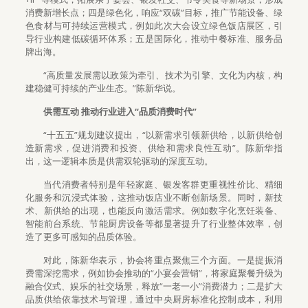
消费新增长点；四是绿色化，响应“双碳”目标，推广节能设备、绿
色食材与可持续运营模式，例如此次大会设立绿色饭店展区，引
导行业构建低碳循环体系；五是国际化，推动中餐标准、服务品
牌出海。
“高质量发展需以政策为牵引、技术为引擎、文化为内核，构
建稳健可持续的产业生态。”陈新华说。
供需互动 推动行业进入“品质消费时代”
“十五五”规划建议提出，“以新需求引领新供给，以新供给创
造新需求，促进消费和投资、供给和需求良性互动”。陈新华指
出，这一逻辑本质是供需双轮驱动的深度互动。
当代消费者特别是年轻家庭、银发客群更重视性价比、精细
化服务和沉浸式体验，这推动饭店业不断创新场景。同时，新技
术、新供给的出现，也能反向激活需求。例如数字化烹饪装备、
智能前台系统、节能厨房设备等都显著提升了行业整体效率，创
造了更多可感知的品质体验。
对此，陈新华表示，协会将重点聚焦三个方面。一是提振消
费需深挖需求，例如协会推动的“小宴会营销”，将家庭聚餐升级为
融合仪式、娱乐的社交场景，释放“一老一小”消费潜力；二是扩大
品质供给依靠技术与管理，通过中央厨房标准化控制成本，利用