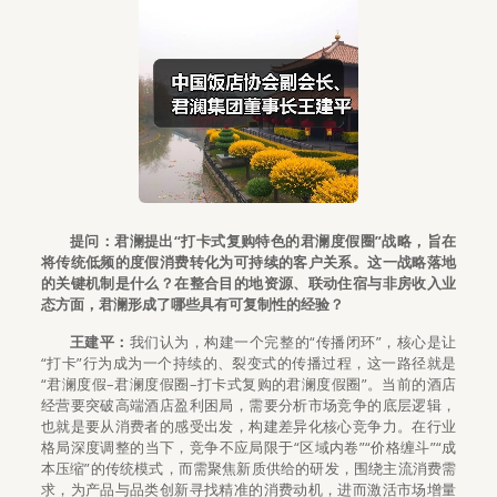
提问：君澜提出“打卡式复购特色的君澜度假圈”战略，旨在
将传统低频的度假消费转化为可持续的客户关系。这一战略落地
的关键机制是什么？在整合目的地资源、联动住宿与非房收入业
态方面，君澜形成了哪些具有可复制性的经验？
王建平：
我们认为，构建一个完整的“传播闭环”，核心是让
“打卡”行为成为一个持续的、裂变式的传播过程，这一路径就是
“君澜度假–君澜度假圈–打卡式复购的君澜度假圈”。当前的酒店
经营要突破高端酒店盈利困局，需要分析市场竞争的底层逻辑，
也就是要从消费者的感受出发，构建差异化核心竞争力。在行业
格局深度调整的当下，竞争不应局限于“区域内卷”“价格缠斗”“成
本压缩”的传统模式，而需聚焦新质供给的研发，围绕主流消费需
求，为产品与品类创新寻找精准的消费动机，进而激活市场增量