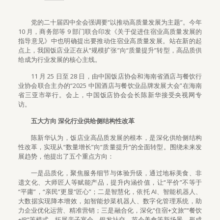
党的二十届四中全会强调要“以推动高质量发展为主题”。今年
10 月，商务部等 9 部门联合印发《关于促进住宿业高质量发展的
指导意见》中也明确提出要推动住宿业高质量发展。站在新的起
点上，我国饭店业正在从“规模扩张”向“质量提升”转型，高品质供
给成为行业发展的核心主线。
11 月 25 日至 28 日，由中国饭店协会和海南省酒店与餐饮行
业协会联合主办的“2025 中国酒店与餐饮业品牌发展大会”在海南
省三亚市举行。会上，中国饭店协会会长陈新华接受央视网专
访。
五大方向 深化行业供给侧结构性改革
陈新华认为，饭店业高品质发展的根本，是深化供给侧结构
性改革，实现从“数量增长”向“质量提升”的全面转型。围绕未来发
展趋势，他提出了五个重点方向：
一是品质化，聚焦服务细节与体验升级，通过地标美食、非
遗文化、大师匠人等赋能产品，提升内涵价值，让“平价”不等于
“平庸”，“亲民”更显“匠心”；二是智慧化，依托 AI、智能机器人、
大数据实现降本增效，如智能炒菜机器人、数字化管理系统，助
力企业优化运营、精准营销；三是融合化，深化“住宿+文旅”“餐饮
+IP”等模式，拓展亲子宴会、银发社交、节令美食等新场景，形成