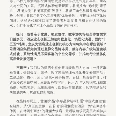
等，不仅打破酒店的空间概念更是对社群社交节点在丰富，重构
人与空间的关系。沉浸式体验创新层面，君澜推出“澜精灵”亲子
IP、“君澜大使”“君澜高宴师”等服务，将员工角色从服务者转为体
验共创者，并运用数字化工具预售“体验券包”，实现线上线下体验
闭环。这些迭代精准回应了消费者对深度参与和文化认同的诉
求，为行业提供了本土化高端度假的进化样本。
提问：随着亲子家庭、银发群体、数字游民等细分客群需求
日益多元，酒店业态创新正加速向垂直化、场景化演进。面向“十
五五”时期，您认为酒店业态创新的核心方向将集中在哪些领域？
君澜酒店集团如何通过差异化品牌布局、服务内容升级与运营模
式优化，系统性满足不同客群的个性化需求，并推动行业整体向
高质量发展迈进？
王建平：
我们认为酒店业态创新将聚焦四大方向：一是客群
垂直化，针对银发、亲子、数字游民等细分群体开发专属产品；
二是场景生态化，通过“酒店+”融合康养、文创、教育等产业，打
造沉浸式主题空间；三是服务数字化，运用 AI 与大数据实现精准
画像、智能客房、无接触服务；四是运营情感化，从功能满足转
向情感共鸣，构建社群归属感。
在品牌布局上，君澜以“品”字形品牌结构打通“中国式度假”的
全链路。从“真正的度假，在君澜”的君澜度假酒店，到“在商务中
休闲，在休闲中商务”的君澜大饭店，最后以追求更高层次精神共
鸣的君澜理，实现对需求的全覆盖。我们深刻的认识到饭店最终