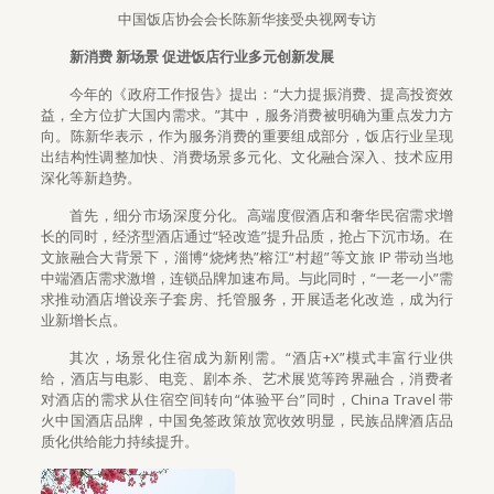
中国饭店协会会长陈新华接受央视网专访
新消费 新场景 促进饭店行业多元创新发展
今年的《政府工作报告》提出：“大力提振消费、提高投资效
益，全方位扩大国内需求。”其中，服务消费被明确为重点发力方
向。陈新华表示，作为服务消费的重要组成部分，饭店行业呈现
出结构性调整加快、消费场景多元化、文化融合深入、技术应用
深化等新趋势。
首先，细分市场深度分化。高端度假酒店和奢华民宿需求增
长的同时，经济型酒店通过“轻改造”提升品质，抢占下沉市场。在
文旅融合大背景下，淄博“烧烤热”榕江“村超”等文旅 IP 带动当地
中端酒店需求激增，连锁品牌加速布局。与此同时，“一老一小”需
求推动酒店增设亲子套房、托管服务，开展适老化改造，成为行
业新增长点。
其次，场景化住宿成为新刚需。“酒店+X”模式丰富行业供
给，酒店与电影、电竞、剧本杀、艺术展览等跨界融合，消费者
对酒店的需求从住宿空间转向“体验平台”同时，China Travel 带
火中国酒店品牌，中国免签政策放宽收效明显，民族品牌酒店品
质化供给能力持续提升。