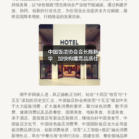
持续发展，以“绿色领跑”理念推动全产业链节能减碳。通过构建开
放、协同、创新的行业生态，为住宿业企业提供全方位赋能，最
终实现降本增效、行稳致远的发展目标。
潮平岸阔催人进，风正扬帆正当时。站在“十四五”收官与“十
五五”谋划的历史交汇点，中国饭店协会将按照“十五五”规划中关
于大力提振消费，扩大服务消费的要求，聚力绿色消费、数字消
费、健康消费以及品质餐饮、国潮美食、地标美食、非遗美食、
亲子酒店、度假酒店等新业态新模式，继续办好中国美食节、中
国饭店文化节、中国绿色饭店消费季、中国国际饭店业大会等提
振消费品牌活动，创新消费场景，培育“人工智能+酒店”融合消费
新增长点，举办“中餐出海”全球行活动，搭建住宿、餐饮领域品牌