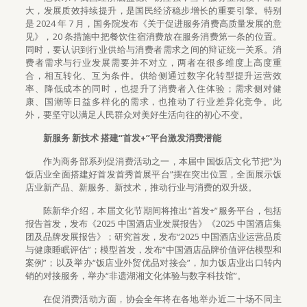
大，发展质效持续提升，是国民经济稳步增长的重要引擎。特别
是 2024 年 7 月，国务院发布《关于促进服务消费高质量发展的意
见》，20 条措施中把餐饮住宿消费放在服务消费第一条的位置。
同时，要认识到行业供给与消费者需求之间的辩证统一关系。消
费者需求与行业发展需要并不对立，两者在很多维度上高度重
合，相互转化、互为条件。供给侧通过数字化转型提升运营效
率、降低成本的同时，也提升了消费者入住体验；需求侧对健
康、国潮等日益多样化的需求，也推动了行业差异化竞争。此
外，要坚守以满足人民群众对美好生活向往的初心不变。
新服务 新技术 搭建“首发+”平台激发消费潜能
作为商务部系列促消费活动之一，本届中国饭店文化节把“为
饭店业全面搭建好首发首秀首展平台”摆在突出位置，全面展示饭
店业新产品、新服务、新技术，推动行业与消费的双升级。
陈新华介绍，本届文化节期间将推出“首发+”服务平台，包括
报告首发，发布《2025 中国酒店业发展报告》《2025 中国酒店集
团及品牌发展报告》；研究首发，发布“2025 中国酒店业运营品质
与健康睡眠评估”；模型首发，发布“中国酒店品牌价值评估模型和
案例”；以及举办“饭店业外贸优品对接会”，加力饭店业出口转内
销的对接服务，举办“非遗湖湘文化体验与数字科技馆”。
在促消费活动方面，协会全年将在各地举办近二十场不同主