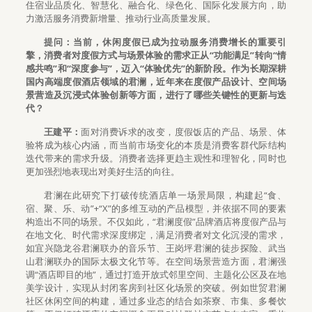
住宿业品质化、智慧化、融合化、绿色化、国际化发展方向，助
力激活服务消费新增量、推动行业高质量发展。
提问：当前，休闲度假已成为拉动服务消费增长的重要引
擎，消费者对度假方式与场景体验的需求正从“功能满足”转向“情
感共鸣”和“深度参与”，迈入“体验优先”的新阶段。作为长期深耕
国内高端度假酒店领域的君澜，近年来在度假产品设计、空间场
景营造及沉浸式体验创新等方面，进行了哪些关键性的更新与迭
代？
王建平：
面对消费诉求的改变，度假饭店的产品、场景、体
验将成为核心内涵，而当前市场变化的本质是消费客群代际结构
迭代带来的需求升级。消费者选择更趋主观性和理智化，同时也
更加强烈地表现出对美好生活的向往。
君澜在此研究下打破传统酒店单一场景局限，构建起“食、
宿、聚、乐、动”+“X”的多维互动的产品模型，并依据不同的要素
构造出不同的场景。不仅如此，“君澜度假”品牌酒店将度假产品与
在地文化、时代需求深度绑定，满足消费者对文化沉浸的需求，
如宜兴隐龙谷君澜联办的音乐节、王岗坪君澜的徒步探险、武当
山君澜联办的国际太极文化节等。在空间场景营造方面，君澜强
调“酒店即目的地”，通过打造开放式邻里空间、主题化公区及在地
美学设计，实现从封闭客房到社区化场景的突破。例如世贸君澜
社区休闲空间的构建，通过多业态的结合如茶寮、市集、多餐饮